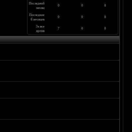
Последний
0
0
0
месяц
Последние
0
0
0
6 месяцев
За все
7
0
0
время