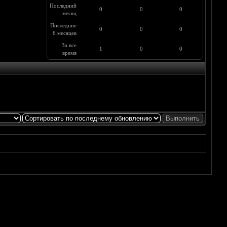
Последний
0
0
0
месяц
Последние
0
0
0
6 месяцев
За все
1
0
0
время