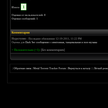
1
Итого:
Оценки от пользователей: 0
Оценки сообщений: 1
Комментарии
Недоступно
- Последнее обновление 12-19-2011, 11:22 PM
Оценка для
Dark Ser сообщения
в
электонная, танцевальная и поп-музыка
+ Положительно (+1):
[Без комментариев]
|
Обратная связь
|
Metal Torrent Tracker Forum
|
Вернуться к началу
|
|
Лёгкий реж