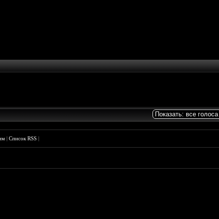
им
|
Список RSS
|