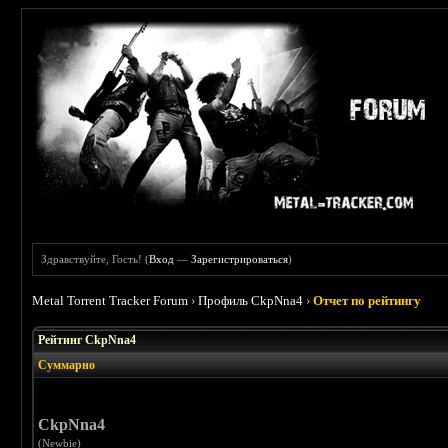
Здравствуйте, Гость! (
Вход
—
Зарегистрироваться
)
Metal Torrent Tracker Forum
›
Профиль CkpNna4
›
Отчет по рейтингу
Рейтинг CkpNna4
Суммарно
CkpNna4
(Newbie)