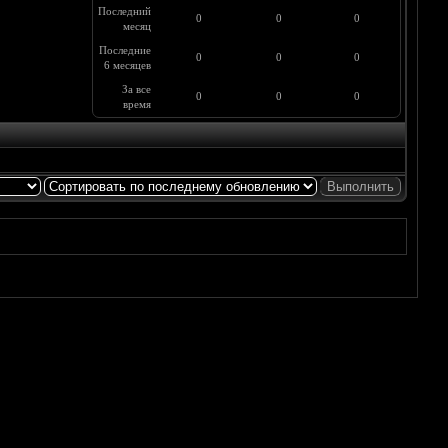
Последний
0
0
0
месяц
Последние
0
0
0
6 месяцев
За все
0
0
0
время