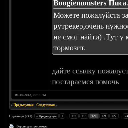
Boogiemonsters Писал
Можете пожалуйста за
рутрекер,очень нужно(
не смог найти) .Тут у
тормозит.
дайте ссылку пожалуст
постараемся помочь
04-10-2013, 09:19 PM
«
Предыдущая
|
Следующая
»
Страницы (241):
« Предыдущая
1
...
118
119
120
121
122
...
2
Версия для просмотра