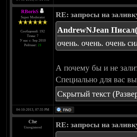
RBorisS
RE: запросы на заливку
Super Moderator
AndrewNJean Писал(
Сообщений: 192
Темы: 7
У нас с: Sep 2010
очень. очень. очень си
Рейтинг:
21
А почему бы и не зали
Специально для вас в
Скрытый текст
(Разве
04-10-2013, 07:35 PM
Che
RE: запросы на заливку
Unregistered