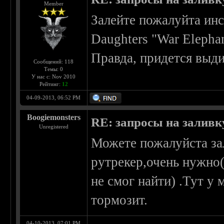
Member
Залейте пожалуйта ин
Daughters "War Elepha
Правда, придется выди
Сообщений: 118
Темы: 0
У нас с: Nov 2010
Рейтинг:
12
04-09-2013, 06:52 PM
Boogiemonsters
RE: запросы на заливку
Unregistered
Можете пожалуйста за
рутрекер,очень нужно(
не смог найти) .Тут у
тормозит.
04-10-2013, 07:01 PM