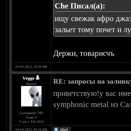
Che Писал(а):
ищу свежак афро джаз
зальет тому почет и л
Держи, товарисчъ
04-03-2013, 10:39 PM
Veggr
RE: запросы на заливку
Banned
приветствую!у вас имее
symphonic metal из Са
Сообщений: 380
Темы: 0
У нас с: Feb 2013
04-04-2013, 09:10 AM