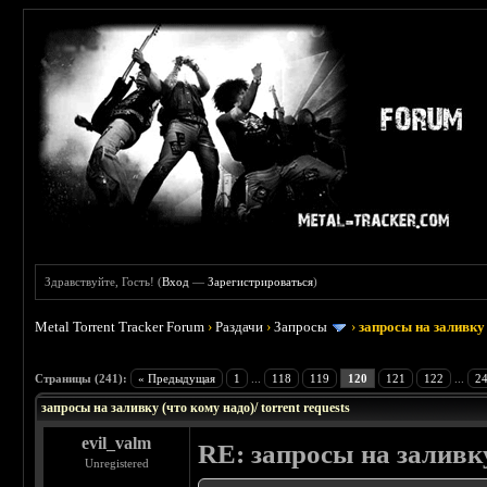
Здравствуйте, Гость! (
Вход
—
Зарегистрироваться
)
Metal Torrent Tracker Forum
›
Раздачи
›
Запросы
›
запросы на заливку 
: 3.45
Страницы (241):
« Предыдущая
1
...
118
119
120
121
122
...
2
запросы на заливку (что кому надо)/ torrent requests
evil_valm
RE: запросы на заливку
Unregistered