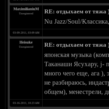
MaximilianiuM
RE: отдыхаем от тяжа )
Unregistered
Nu Jazz/Soul/Классика
03-09-2011, 03:09 AM
Heisuke
RE: отдыхаем от тяжа )
Unregistered
японская музыка (ком
Таканаши Ясухару, j- п
много чего еще, ага )
не разбираюсь, индаст
общем), менестрели, ди
03-16-2011, 10:23 AM