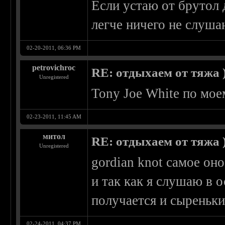
Если устаю от брутол 
легче ничего не слуша
02-20-2011, 06:36 PM
petrovichroc
RE: отдыхаем от тяжа )
Unregistered
Tony Joe White по мое
02-23-2011, 11:45 AM
митол
RE: отдыхаем от тяжа )
Unregistered
gordian knot самое оно
и так как я слушаю в 
получается и сыреньк
02-24-2011, 04:37 PM