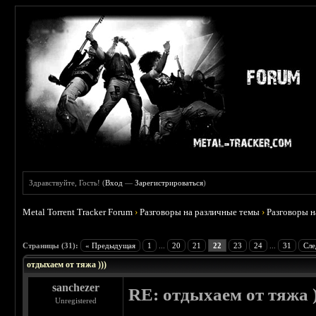
Здравствуйте, Гость! (
Вход
—
Зарегистрироваться
)
Metal Torrent Tracker Forum
›
Разговоры на различные темы
›
Разговоры 
 4.6
Страницы (31):
« Предыдущая
1
...
20
21
22
23
24
...
31
Сле
отдыхаем от тяжа )))
sanchezer
RE: отдыхаем от тяжа )
Unregistered