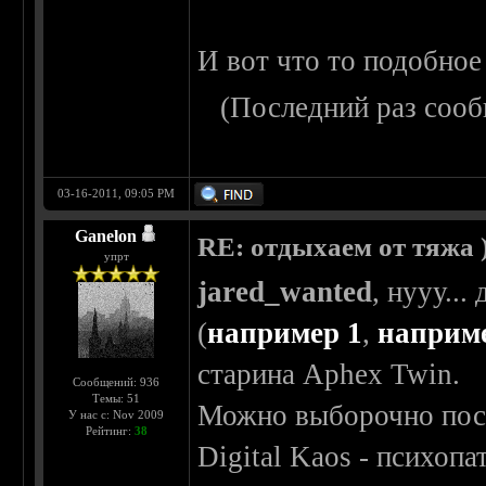
И вот что то подобно
(Последний раз сооб
03-16-2011, 09:05 PM
Ganelon
RE: отдыхаем от тяжа )
упрт
jared_wanted
, нууу..
(
например 1
,
наприм
старина Aphex Twin.
Сообщений: 936
Темы: 51
Можно выборочно посл
У нас с: Nov 2009
Рейтинг:
38
Digital Kaos - психоп