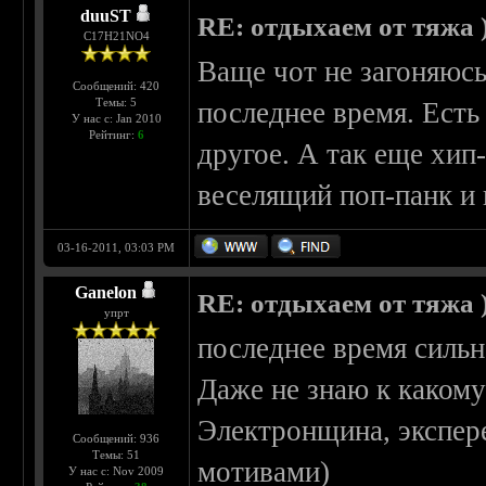
duuST
RE: отдыхаем от тяжа )
С17H21NO4
Ваще чот не загоняюс
Сообщений: 420
Темы: 5
последнее время. Есть
У нас с: Jan 2010
Рейтинг:
6
другое. А так еще хип
веселящий поп-панк и и
03-16-2011, 03:03 PM
Ganelon
RE: отдыхаем от тяжа )
упрт
последнее время сильн
Даже не знаю к какому
Электронщина, экспер
Сообщений: 936
Темы: 51
мотивами)
У нас с: Nov 2009