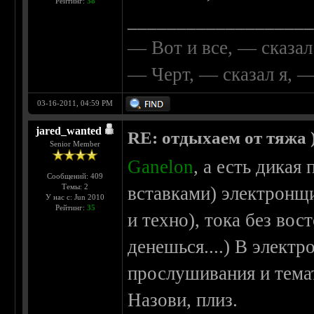
Рейтинг:
38
__________________
— Вот и все, — сказал
— Черт, — сказал я, 
03-16-2011, 04:59 PM
jared_wanted
RE: отдыхаем от тяжа )
Senior Member
Ganelon
, а есть дика
Сообщений: 409
Темы: 2
вставками) электронщ
У нас с: Jun 2010
Рейтинг:
35
и техно), тока без вос
денешься....) В элект
прослушивания и тема
Назови, плиз.