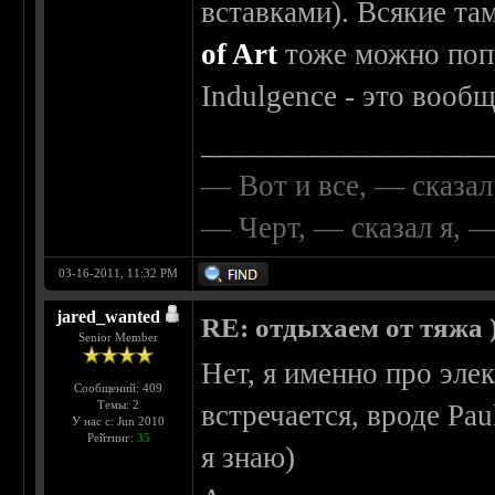
вставками). Всякие та
of Art
тоже можно попр
Indulgence - это вооб
__________________
— Вот и все, — сказал
— Черт, — сказал я, 
03-16-2011, 11:32 PM
jared_wanted
RE: отдыхаем от тяжа )
Senior Member
Нет, я именно про эле
Сообщений: 409
Темы: 2
встречается, вроде Pau
У нас с: Jun 2010
Рейтинг:
35
я знаю)