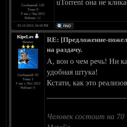
uTorrent она не клик
Сообщений: 129
Темы: 0
У нас с: Sep 2012
Рейтинг:
12
05-15-2015, 04:18 PM
KipeLov
RE: [Предложение-пожел
Member
на раздачу.
А, вон о чем речь! Ни к
удобная штука!
Сообщений: 93
Темы: 1
Кстати, как это реализо
У нас с: Nov 2012
Рейтинг:
8
____________________
Человек состоит на 70 