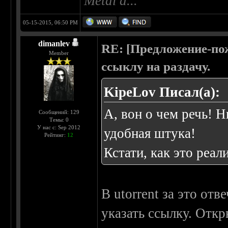
Metal'a...
05-15-2015, 06:50 PM
dimanlev
RE: [Предложение-пож
Member
ссыклу на раздачу.
KipeLov Писал(а):
А, вон о чем речь! Н
Сообщений: 129
Темы: 0
У нас с: Sep 2012
удобная штука!
Рейтинг:
12
Кстати, как это реа
В utorrent за это от
указать ссылку. Откр