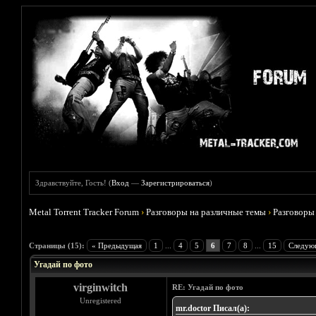
Здравствуйте, Гость! (
Вход
—
Зарегистрироваться
)
Metal Torrent Tracker Forum
›
Разговоры на различные темы
›
Разговоры
Голосов: 3 - Средняя оценка: 3.67
1
2
3
4
5
Страницы (15):
« Предыдущая
1
...
4
5
6
7
8
...
15
Следую
Угадай по фото
virginwitch
RE: Угадай по фото
Unregistered
mr.doctor Писал(а):