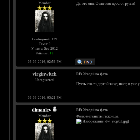
Member
Да, это они. Отличная просто группа!
Сообщений: 129
Темы: 0
У нас с: Sep 2012
Рейтинг:
12
06-09-2016, 02:56 PM
virginwitch
RE: Угадай по фото
Unregistered
Пусть кто-то другой загадывает, я уже 
06-09-2016, 03:21 PM
dimanlev
RE: Угадай по фото
Member
Фолк-металисты гасконцы.