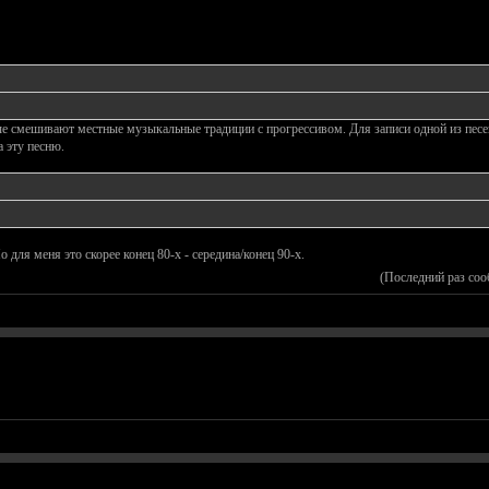
ые смешивают местные музыкальные традиции с прогрессивом. Для записи одной из песе
а эту песню.
 для меня это скорее конец 80-х - середина/конец 90-х.
(Последний раз со