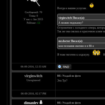
Всегда к вашим услугам.
Сообщений: 70
Темы: 0
virginwitch Писал(а):
У нас с: Jan 2015
А можно подсказку?
Рейтинг:
12
Островитяне с холодного севера, котор
Так же она снялась в красочном клипе н
mr.doctor Писал(а):
мои познания именно в в 80-х
Я тоже тяготею к олдскулу.
Но
06-09-2016, 12:33 AM
virginwitch
RE: Угадай по фото
Unregistered
Это Tyr?
06-09-2016, 02:17 PM
dimanlev
RE: Угадай по фото