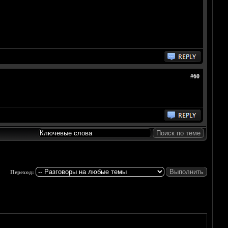
#60
Переход: