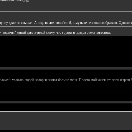
группу даже не слышал. А ведь не лох чилийский, в музыке неплохо соображаю. Однако 
 "ведьмы" нашей девственной скажу, что группа и правда очень известная.
уважал и уважаю людей, которые знают больше меня. Просто мой конёк это хэви и трэш 8