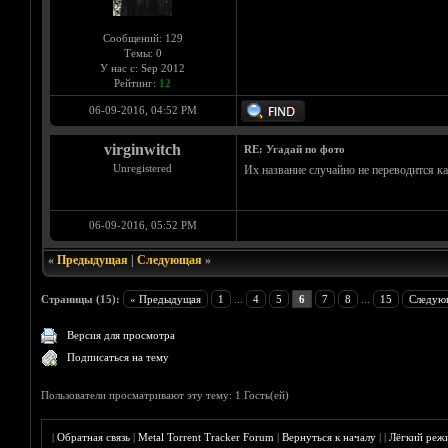
Сообщений: 129
Темы: 0
У нас с: Sep 2012
Рейтинг:
12
06-09-2016, 04:52 PM
virginwitch
RE: Угадай по фото
Unregistered
Их название случайно не переводится к
06-09-2016, 05:52 PM
«
Предыдущая
|
Следующая
»
Страницы (15):
« Предыдущая
1
...
4
5
6
7
8
...
15
Следую
Версия для просмотра
Подписаться на тему
Пользователи просматривают эту тему: 1 Гость(ей)
|
Обратная связь
|
Metal Torrent Tracker Forum
|
Вернуться к началу
|
|
Лёгкий реж