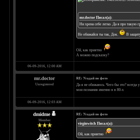
mr.doctor Писал(а):
Ни хрена себе легко. Да я про такую 
Не обижайся ты так, Док.
В защиту
Ой, как приятно
А можно подсказку?
06-09-2016, 12:00 AM
mr.doctor
RE: Угадай по фото
Unregistered
Да я не обижаюсь. Чего бы это? всегда 
мои познания именно в в 80-х
06-09-2016, 12:03 AM
dmidme
RE: Угадай по фото
Member
virginwitch Писал(а):
Ой, как приятно