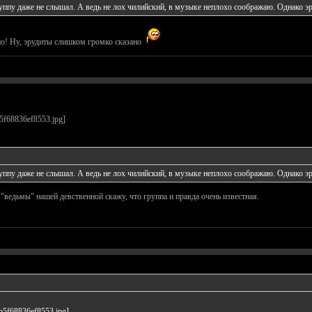
руппу даже не слышал. А ведь не лох чилийский, в музыке неплохо соображаю. Однако э
но! Ну, эрудиты слишком громко сказано
руппу даже не слышал. А ведь не лох чилийский, в музыке неплохо соображаю. Однако э
"ведьмы" нашей девственной скажу, что группа и правда очень известная.