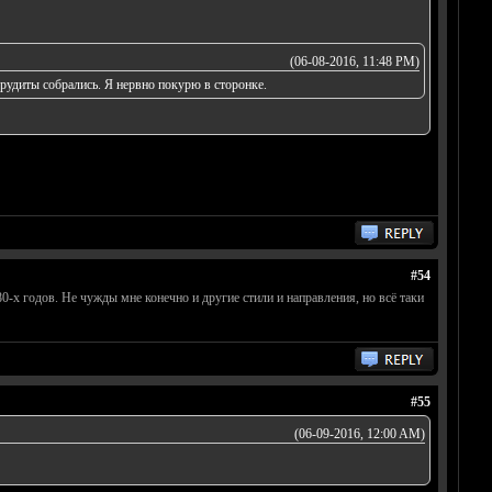
(06-08-2016, 11:48 PM)
эрудиты собрались. Я нервно покурю в сторонке.
#54
0-х годов. Не чужды мне конечно и другие стили и направления, но всё таки
#55
(06-09-2016, 12:00 AM)