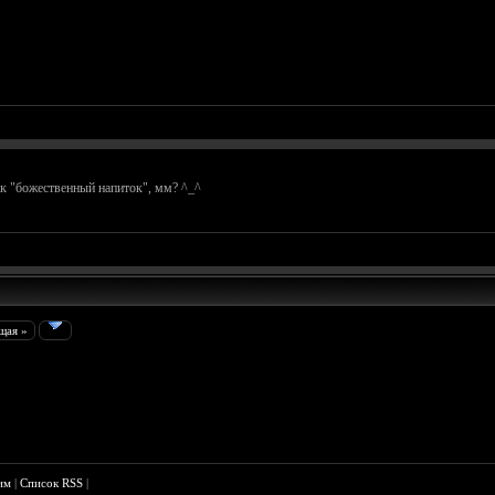
ак "божественный напиток", мм? ^_^
щая »
им
|
Список RSS
|