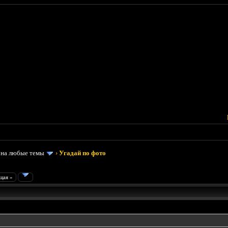
 на любые темы
›
Угадай по фото
щая »