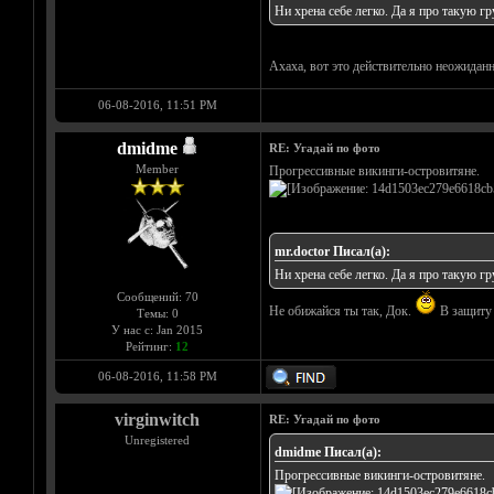
Ни хрена себе легко. Да я про такую г
Ахаха, вот это действительно неожидан
06-08-2016, 11:51 PM
dmidme
RE: Угадай по фото
Member
Прогрессивные викинги-островитяне.
mr.doctor Писал(а):
Ни хрена себе легко. Да я про такую г
Сообщений: 70
Не обижайся ты так, Док.
В защиту 
Темы: 0
У нас с: Jan 2015
Рейтинг:
12
06-08-2016, 11:58 PM
virginwitch
RE: Угадай по фото
Unregistered
dmidme Писал(а):
Прогрессивные викинги-островитяне.