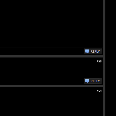
#58
#59