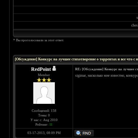
s
ches
* Вы проголосовали за этот ответ.
Голосов: 0 - Средняя оценка: 0
1
2
3
4
5
[Обсуждение] Конкурс на лучшее стихотворение о торрентах и все что с 
RedPoint
RE: [Обсуждение] Конкурс на лучшее ст
Member
sigimar, насколько мне известно, конкур
Сообщений: 158
Темы: 0
У нас с: Aug 2010
Рейтинг:
11
03-17-2013, 08:09 PM