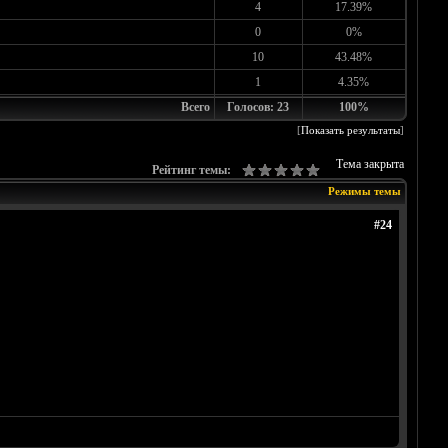
4
17.39%
0
0%
10
43.48%
1
4.35%
Всего
Голосов: 23
100%
[
Показать результаты
]
Тема закрыта
Рейтинг темы:
Режимы темы
#24