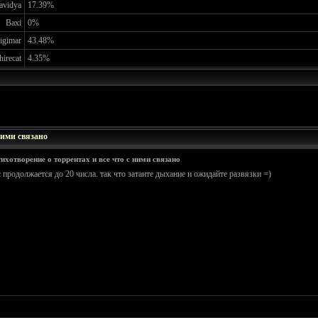
avidya
17.39%
Baxi
0%
igimar
43.48%
hirecat
4.35%
ними связано
ихотворение о торрентах и все что с ними связано
с продолжается до 20 числа. так что затаите дыхание и ожидайте развязки =)