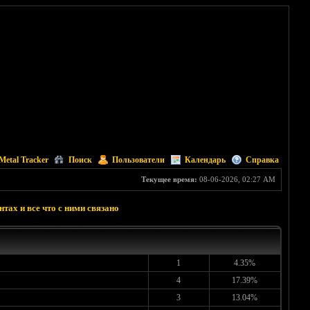
Metal Tracker
Поиск
Пользователи
Календарь
Справка
Текущее время:
08-06-2026, 02:27 AM
тах и все что с ними связано
1
4.35%
4
17.39%
3
13.04%