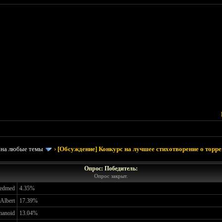
 на любые темы
›
[Обсуждение] Конкурс на лучшее стихотворение о торрен
Опрос: Победитель:
Опрос закрыт.
edmed
4.35%
Albert
17.39%
manoid
13.04%