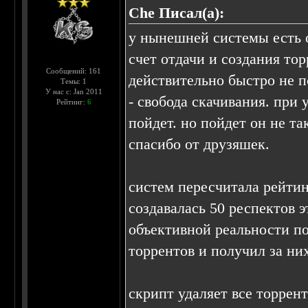
Che Писал(а):
у нынешней системы есть 
счет отдачи и создания то
Сообщений: 161
действительно быстро не п
Темы: 1
У нас с: Jan 2011
- свобода скачивания. при
Рейтинг:
6
пойдет. но пойдет он не т
спасибо от друзяшек.
систем пересчитала рейтин
создавалась 50 респектов 
объективной реальности по
торрентов и получил за них
скрипт удаляет все торрен