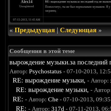
Alex14
RE: вырождение музыки.за последний год не вышло
Unregistered
Психостатус, ты же был нормальным мужыком. Я у т
засранец.
07-15-2013, 11:45 AM
«
Предыдущая
|
Следующая
»
Сообщения в этой теме
вырождение музыки.за последний г
Автор:
Psychostatus
- 07-10-2013, 12:
RE: вырождение музыки,
- Автор:
RE: вырождение музыки,
- Автор
RE:
- Автор:
Che
- 07-10-2013, 09:3
RE:
- Автор:
317d
- 07-11-2013, 06