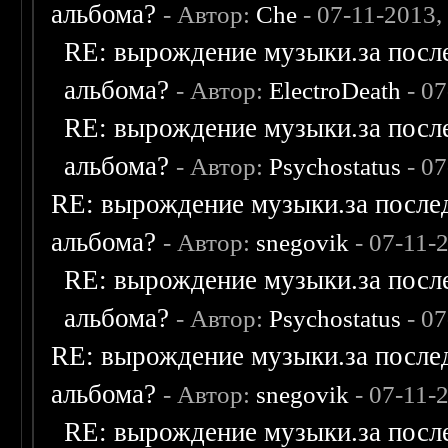
альбома?
- Автор:
Che
- 07-11-2013,
RE: вырождение музыки.за после
альбома?
- Автор:
ElectroDeath
- 07
RE: вырождение музыки.за после
альбома?
- Автор:
Psychostatus
- 07
RE: вырождение музыки.за послед
альбома?
- Автор:
snegovik
- 07-11-
RE: вырождение музыки.за после
альбома?
- Автор:
Psychostatus
- 07
RE: вырождение музыки.за послед
альбома?
- Автор:
snegovik
- 07-11-
RE: вырождение музыки.за после