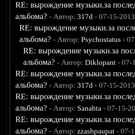
RE: вырождение музыки.за послед
альбома?
- Автор:
317d
- 07-15-201
RE: вырождение музыки.за после
альбома?
- Автор:
Psychostatus
- 0
RE: вырождение музыки.за посл
альбома?
- Автор:
Diklopant
- 07-
RE: вырождение музыки.за послед
альбома?
- Автор:
317d
- 07-15-201
RE: вырождение музыки.за послед
альбома?
- Автор:
Sanahta
- 07-15-2
RE: вырождение музыки.за послед
альбома?
- Автор:
zzashpaupat
- 07-