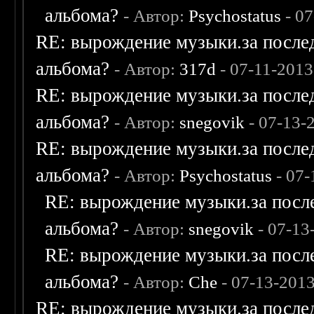
альбома?
- Автор:
Psychostatus
- 07
RE: вырождение музыки.за послед
альбома?
- Автор:
317d
- 07-11-2013
RE: вырождение музыки.за послед
альбома?
- Автор:
snegovik
- 07-13-
RE: вырождение музыки.за послед
альбома?
- Автор:
Psychostatus
- 07-
RE: вырождение музыки.за после
альбома?
- Автор:
snegovik
- 07-13
RE: вырождение музыки.за после
альбома?
- Автор:
Che
- 07-13-201
RE: вырождение музыки.за послед