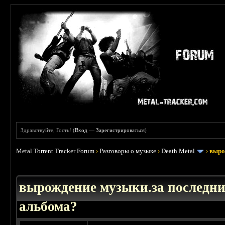
Здравствуйте, Гость! (
Вход
—
Зарегистрироваться
)
Metal Torrent Tracker Forum
›
Разговоры о музыке
›
Death Metal
›
выро
вырождение музыки.за последний
альбома?