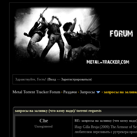
Здравствуйте, Гость! (
Вход
—
Зарегистрироваться
)
Metal Torrent Tracker Forum
›
Раздачи
›
Запросы
›
запросы на заливку
Голосов: 33 - Средняя оценка: 3.45
1
2
3
4
5
запросы на заливку (что кому надо)/ torrent requests
Che
RE: запросы на заливку (что кому надо
Unregistered
Ищу Gilla Bruja (2009) The Armour of S
любителям переливать с рутрекера прось