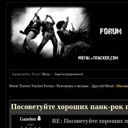
Здравствуйте, Гость! (
Вход
—
Зарегистрироваться
)
Metal Torrent Tracker Forum
›
Разговоры о музыке
›
Другой Metal
›
Посов
 0
Посоветуйте хороших панк-рок
Ganelon
RE: Посоветуйте хороших 
упрт