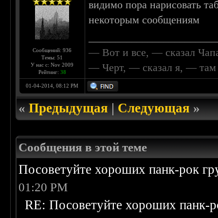
видимо пора нарисовать таб
некоторым сообщениям
________________________
— Вот и все, — сказал Чап
Сообщений: 936
Темы: 51
— Черт, — сказал я, — та
У нас с: Nov 2009
Рейтинг:
38
01-04-2014, 08:12 PM
«
Предыдущая
|
Следующая
»
Сообщения в этой теме
Посоветуйте хороших панк-рок г
01:20 PM
RE: Посоветуйте хороших панк-р