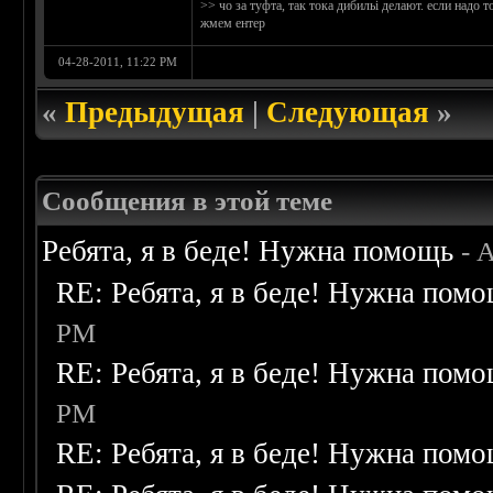
>> чо за туфта, так тока дибильі делают. если надо 
жмем ентер
04-28-2011, 11:22 PM
«
Предыдущая
|
Следующая
»
Сообщения в этой теме
Ребята, я в беде! Нужна помощь
- 
RE: Ребята, я в беде! Нужна пом
PM
RE: Ребята, я в беде! Нужна пом
PM
RE: Ребята, я в беде! Нужна пом