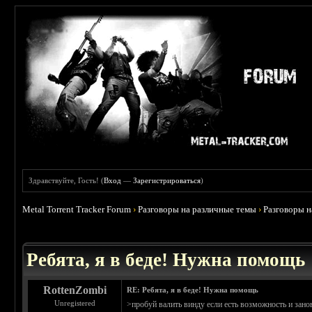
Здравствуйте, Гость! (
Вход
—
Зарегистрироваться
)
Metal Torrent Tracker Forum
›
Разговоры на различные темы
›
Разговоры 
 0
Ребята, я в беде! Нужна помощь
RottenZombi
RE: Ребята, я в беде! Нужна помощь
Unregistered
>пробуй валить винду если есть возможность и зано