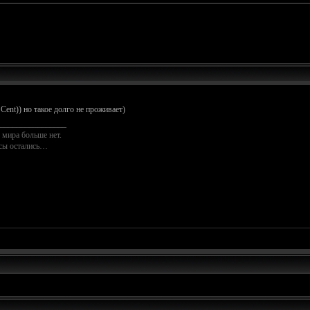
0 Cent)) но такое долго не проживает)
________________
 мира больше нет.
осы остались…