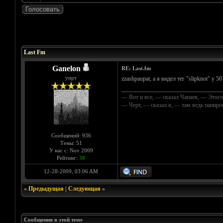
Голосов: 0 - Средняя оценка: 0
1
2
3
4
5
Last Fm
Ganelon
RE: Last.fm
упрт
zzashpaupat, а я видел тег "slipknot" у 5
__________________________________
— Вот и все, — сказал Чапаев, — Этого
— Черт, — сказал я, — там ведь папир
Сообщений: 936
Темы: 51
У нас с: Nov 2009
Рейтинг:
38
12-28-2009, 03:06 AM
«
Предыдущая
|
Следующая
»
Сообщения в этой теме