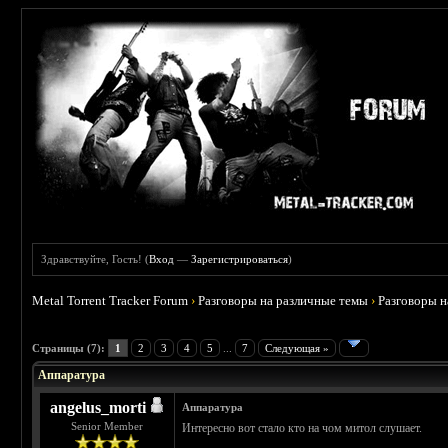
Здравствуйте, Гость! (
Вход
—
Зарегистрироваться
)
Metal Torrent Tracker Forum
›
Разговоры на различные темы
›
Разговоры 
 2.5
Страницы (7):
1
2
3
4
5
...
7
Следующая »
Аппаратура
angelus_morti
Аппаратура
Senior Member
Интересно вот стало кто на чом митол слушает.