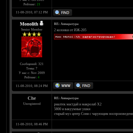
Рейтинг:
21
11-08-2010, 07:12 PM
Monolith
RE: Аппаратура
Senior Member
2 колонки от ИЖ-205
Сообщений: 321
Темы: 7
У нас с: Nov 2009
Рейтинг:
4
11-08-2010, 08:24 PM
Che
RE: Аппаратура
Unregistered
риалтек мастдай и макролаб Х2
5800 и вакуумные ушки
старый муз центр Сони с чарующим воспроизведение
11-08-2010, 08:46 PM