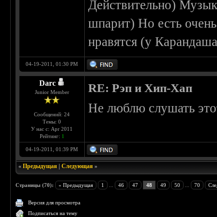
Действительно) Музыки
шпарит) Но есть очень
нравятся (у Карандаша
04-19-2011, 01:30 PM
Darc
RE: Рэп и Хип-Хап
Junior Member
Не люблю слушать это
Сообщений: 24
Темы: 0
У нас с: Apr 2011
Рейтинг:
1
04-19-2011, 01:39 PM
«
Предыдущая
|
Следующая
»
Страницы (70):
« Предыдущая
1
...
46
47
48
49
50
...
70
Сле
Версия для просмотра
Подписаться на тему