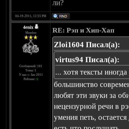
ли?
04-19-2011, 12:55 PM
4enix
RE: Рэп и Хип-Хап
Member
Zloi1604 Писал(а):
virtus94 Писал(а):
Сообщений: 161
... хотя тексты иногд
Темы: 1
У нас с: Jan 2011
Рейтинг:
6
большинство совреме
любят эти звуки за о
нецензурной речи в рэп
умения петь, остается
есть что послушать....