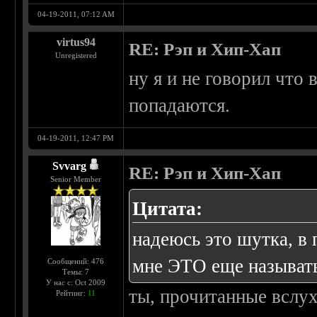
04-19-2011, 07:12 AM
virtus94
RE: Рэп и Хип-Хап
Unregistered
ну я и не говорил что 
попадаются.
04-19-2011, 12:47 PM
Svvarg
RE: Рэп и Хип-Хап
Senior Member
Цитата:
надеюсь это шутка, в 
мне ЭТО еще называт
Сообщений: 476
Темы: 7
У нас с: Oct 2009
ты, прочитанные вслух
Рейтинг:
11