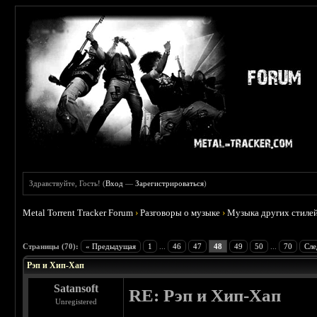
Здравствуйте, Гость! (
Вход
—
Зарегистрироваться
)
Metal Torrent Tracker Forum
›
Разговоры о музыке
›
Музыка других стиле
: 2.36
Страницы (70):
« Предыдущая
1
...
46
47
48
49
50
...
70
Сле
Рэп и Хип-Хап
Satansoft
RE: Рэп и Хип-Хап
Unregistered