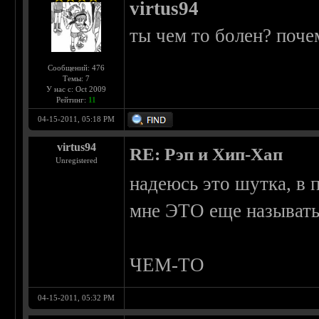
virtus94
ты чем то болен? поч
Сообщений: 476
Темы: 7
У нас с: Oct 2009
Рейтинг:
11
04-15-2011, 05:18 PM
virtus94
RE: Рэп и Хип-Хап
Unregistered
надеюсь это шутка, в п
мне ЭТО еще называт
ЧЕМ-ТО
04-15-2011, 05:32 PM