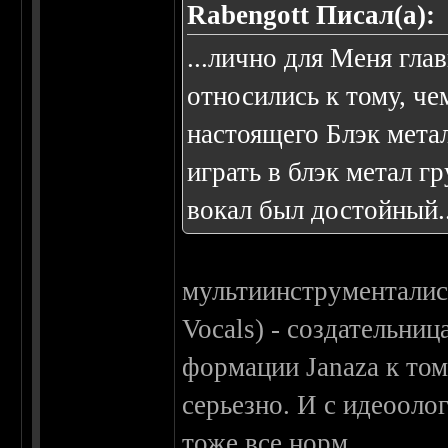
Rabengott Писал(а):
...лично для Меня гла
относились к тому, че
настоящего Блэк метал
играть в блэк метал г
вокал был достойный..
мультиинструменталист
Vocals) - создательниц
формации Janaza к том
серьезно. И с идеооло
тоже все норм.