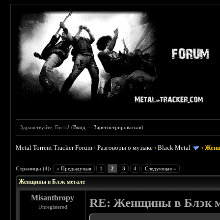
Здравствуйте, Гость! (
Вход
—
Зарегистрироваться
)
Metal Torrent Tracker Forum
›
Разговоры о музыке
›
Black Metal
›
Женщ
 5
Страницы (4):
« Предыдущая
1
2
3
4
Следующая »
Женщины в Блэк метале
Misanthropy
RE: Женщины в Блэк 
Unregistered