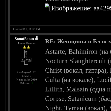
06-26-2011, 11:38 PM
SonofSatan
RE: Женщины в Блэк 
Junior Member
Astarte, Bahimiron (на 
Nocturn Slaughtercult 
Christ (вокал, гитара)
Сообщений: 27
Темы: 0
Culta (на вокале), Luci
У нас с: Jan 2010
Рейтинг:
1
Lillith, Malsain (одна 
Corpse, Satanicum (бас
Night, Tymaн (вокал),