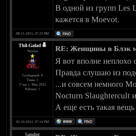
В одной из групп Les 
кажется в Moevot.
08-11-2011, 07:23 PM
Thil-Galad
RE: Женщины в Блэк 
Newbie
Я вот вполне неплохо 
Правда слушаю из подо
Сообщений: 9
Темы: 1
...и совсем немного Mo
У нас с: May 2012
Рейтинг:
0
Nocturn Slaughtercult 
А еще есть такая вещь
05-10-2012, 07:14 PM
Sandor