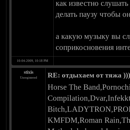
как известно слушать
делать паузу чтобы он
а какую музыку вы сл
соприкосновения инт
10-04-2009, 10:18 PM
stixis
RE: отдыхаем от тяжа ))
Unregistered
Horse The Band,Pornoch
Compilation,Dvar,Infekk
Bitch,LADYTRON,PRODI
KMFDM,Roman Rain,The D