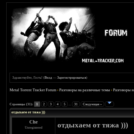
Здравствуйте, Гость! (
Вход
—
Зарегистрироваться
)
Metal Torrent Tracker Forum
›
Разговоры на различные темы
›
Разговоры 
 4.6
Страницы (31):
1
2
3
4
5
...
31
Следующая »
отдыхаем от тяжа )))
Che
отдыхаем от тяжа )))
Unregistered