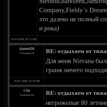
Method,darkseed,Jamiro
Company,Fieldy`s Dream
это далеко не полный с
и рока)
10-05-2009, 02:13 PM
danted26
RE: отдыхаем от тяжа 
Unregistered
Для меня Nirvana был
гранж ничего подходящ
10-05-2009, 02:56 PM
Che
RE: отдыхаем от тяжа 
Unregistered
негрожопые 80 летние