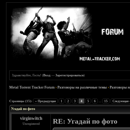
Здравствуйте, Гость! (
Вход
—
Зарегистрироваться
)
Metal Torrent Tracker Forum
›
Разговоры на различные темы
›
Разговоры 
 3.67
Страницы (15):
« Предыдущая
1
2
3
4
5
6
...
15
Следующая 
Угадай по фото
virginwitch
RE: Угадай по фото
Unregistered