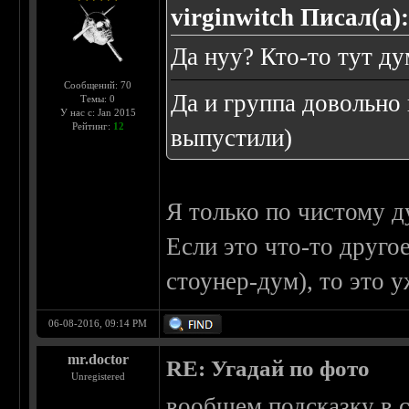
virginwitch Писал(а)
Да нуу? Кто-то тут ду
Сообщений: 70
Да и группа довольно
Темы: 0
У нас с: Jan 2015
Рейтинг:
12
выпустили)
Я только по чистому д
Если это что-то друго
стоунер-дум), то это у
06-08-2016, 09:14 PM
mr.doctor
RE: Угадай по фото
Unregistered
вообщем подсказку в 