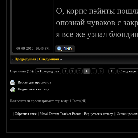
О, корпс пэйнты пошл
опознай чуваков с за
я все же узнал блонди
06-08-2016, 10:46 PM
«
Предыдущая
|
Следующая
»
Страницы (15):
« Предыдущая
1
2
3
4
5
6
...
15
Следующая 
Версия для просмотра
Подписаться на тему
Пользователи просматривают эту тему: 1 Гость(ей)
|
Обратная связь
|
Metal Torrent Tracker Forum
|
Вернуться к началу
|
|
Лёгкий режи