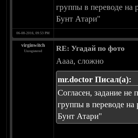
группы в переводе на 
Бунт Атари"
06-08-2016, 09:53 PM
virginwitch
RE: Угадай по фото
Unregistered
Аааа, сложно
mr.doctor Писал(а):
Согласен, задание не 
группы в переводе на
Бунт Атари"