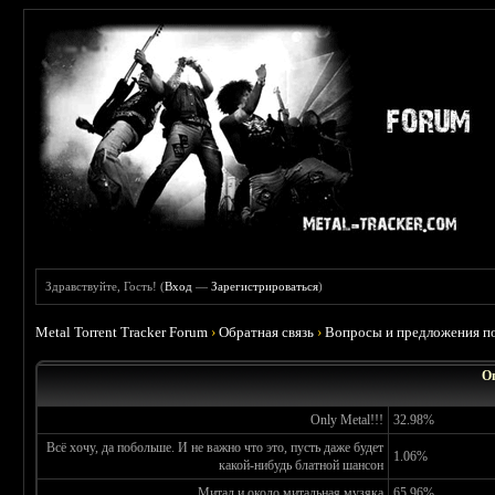
Здравствуйте, Гость! (
Вход
—
Зарегистрироваться
)
Metal Torrent Tracker Forum
›
Обратная связь
›
Вопросы и предложения по
О
Only Metal!!!
32.98%
Всё хочу, да побольше. И не важно что это, пусть даже будет
1.06%
какой-нибудь блатной шансон
Митал и около митальная музяка
65.96%