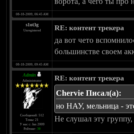
ворота, а чего ты про
08-18-2009, 06:45 AM
s1ot3g
RE: контент трекера
Unregistered
да вот чето вспомнилос
большинстве своем акк
08-18-2009, 09:45 AM
Admin
RE: контент трекера
Administrator
Chervie Писал(а):
но НАУ, мельница - эт
Сообщений: 512
Не слушал эту группу, 
Темы: 21
У нас с: Jan 2009
Рейтинг:
30