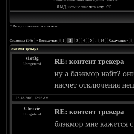
Я МД, и сам не знаю чего хочу
0%
* Вы проголосовали за этот ответ.
Страницы (14):
« Предыдущая
1
2
3
4
5
...
14
Следующая »
контент трекера
s1ot3g
RE: контент трекера
Unregistered
ну а блэкмор найт? они
насчет отключения не
08-18-2009, 12:03 AM
Chervie
RE: контент трекера
Unregistered
блэкмор мне кажется с