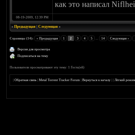
как это написал Niflhe
08-19-2009, 12:39 PM
«
Предыдущая
|
Следующая
»
Страницы (14):
« Предыдущая
1
2
3
4
5
...
14
Следующая »
Версия для просмотра
Подписаться на тему
Пользователи просматривают эту тему: 1 Гость(ей)
|
Обратная связь
|
Metal Torrent Tracker Forum
|
Вернуться к началу
|
|
Лёгкий режи