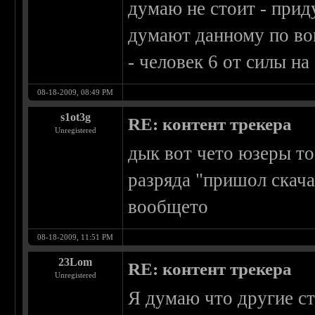
думаю не стоит - прид
думают данному по воп
- человек 6 от силы на
08-18-2009, 08:49 PM
s1ot3g
RE: контент трекера
Unregistered
дык вот чето юзеры то
разряда "пришол скача
вообщето
08-18-2009, 11:51 PM
23Lom
RE: контент трекера
Unregistered
Я думаю что другие ст