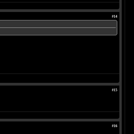
#14
#15
#16