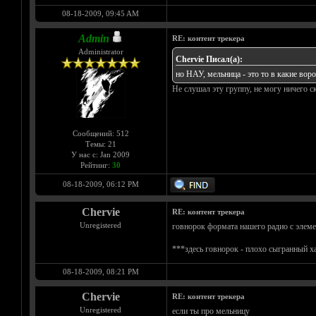
08-18-2009, 09:45 AM
Admin
RE: контент трекера
Administrator
Chervie Писал(а):
но НАУ, мельница - это то в какие воро
Не слушал эту группу, не могу ничего ска
Сообщений: 512
Темы: 21
У нас с: Jan 2009
Рейтинг:
30
08-18-2009, 06:12 PM
Chervie
RE: контент трекера
Unregistered
говнорок формата нашего радио с элеме
***здесь говнорок - плохо сыгранный х
08-18-2009, 08:21 PM
Chervie
RE: контент трекера
Unregistered
если ты про мельницу