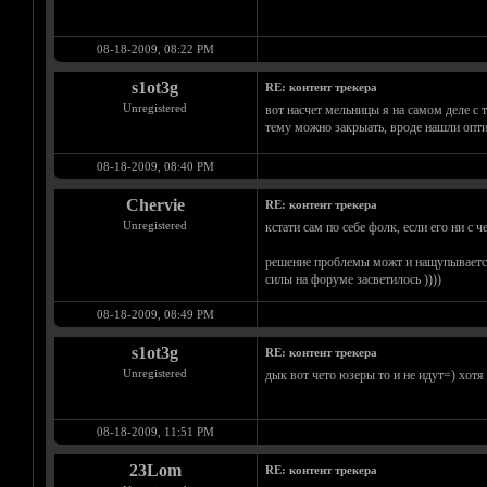
08-18-2009, 08:22 PM
s1ot3g
RE: контент трекера
Unregistered
вот насчет мельницы я на самом деле с т
тему можно закрыать, вроде нашли опт
08-18-2009, 08:40 PM
Chervie
RE: контент трекера
Unregistered
кстати сам по себе фолк, если его ни с 
решение проблемы можт и нащупывается, 
силы на форуме засветилось ))))
08-18-2009, 08:49 PM
s1ot3g
RE: контент трекера
Unregistered
дык вот чето юзеры то и не идут=) хотя
08-18-2009, 11:51 PM
23Lom
RE: контент трекера