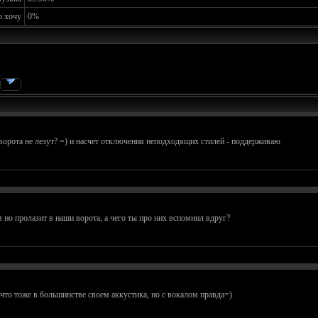
о хочу
0%
 ворота не лезут? =) и насчет отключения неподходящих стилей - поддерживаю
 но пролазит в наши ворота, а чего ты про них вспомнил вдруг?
о что тоже в большинстве своем аккустика, но с вокалом правда=)