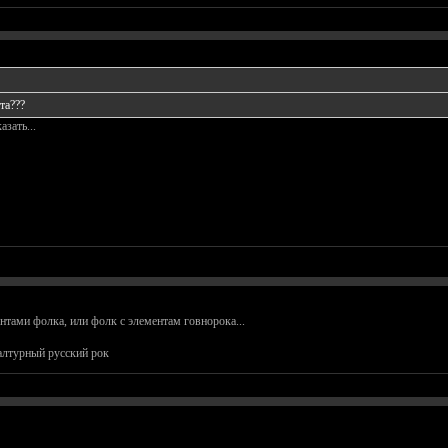
та???
зать...
нтами фолка, или фолк с элементам говнорока...
алтурный русский рок