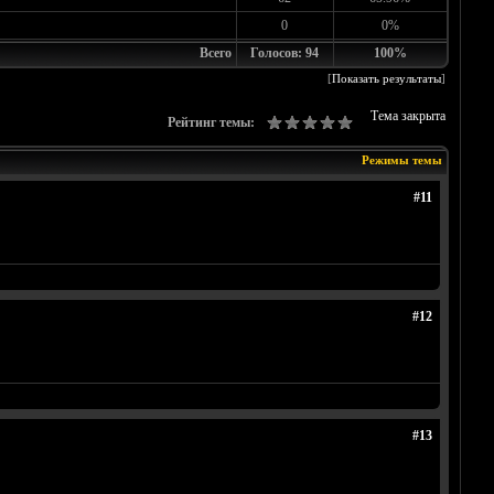
0
0%
Всего
Голосов: 94
100%
[
Показать результаты
]
Тема закрыта
Рейтинг темы:
Режимы темы
#11
#12
#13