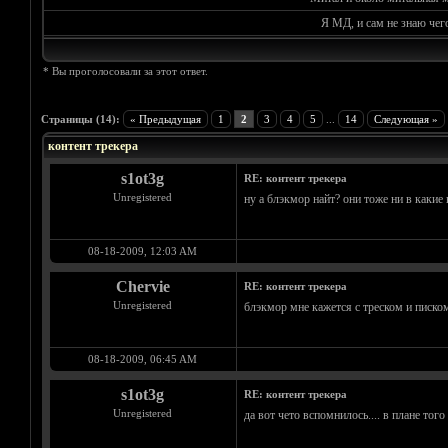
Я МД, и сам не знаю чег
* Вы проголосовали за этот ответ.
Голосов: 0 - Средняя оценка: 0
1
2
3
4
5
Страницы (14):
« Предыдущая
1
2
3
4
5
...
14
Следующая »
контент трекера
s1ot3g
RE: контент трекера
Unregistered
ну а блэкмор найт? они тоже ни в какие
08-18-2009, 12:03 AM
Chervie
RE: контент трекера
Unregistered
блэкмор мне кажется с треском и писком
08-18-2009, 06:45 AM
s1ot3g
RE: контент трекера
Unregistered
да вот чето вспомнилось.... в плане тог