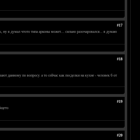
#17
к, ну я думал чтото типа арконы может.... сильно разочаровался... я думаю
#18
т данному по вопросу. а то сейчас как посделки на кухне - человек 6 от
#19
бщето
#20