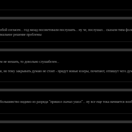
обой согласен... год назад посоветовали послушать... ну че, послушал... сказали типа фол
имальное решение проблемы
чем не мешать, то довольно слушабелен...
но тему закрывать думаю не стоит - придут новые юзеры, почитают, отпишут чего думаю
 большинство видимо из разряда "пришол скачал ушол"... ну все еще тока начнается воо