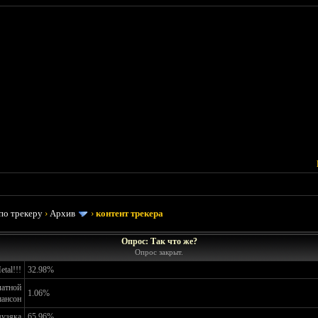
по трекеру
›
Архив
›
контент трекера
Опрос: Так что же?
Опрос закрыт.
tal!!!
32.98%
латной
1.06%
ансон
музяка
65.96%