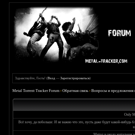
Здравствуйте, Гость! (
Вход
—
Зарегистрироваться
)
Metal Torrent Tracker Forum
›
Обратная связь
›
Вопросы и предложения 
Only Me
Всё хочу, да побольше. И не важно что это, пусть даже будет какой-нибудь б
ш
Митал и около митальная 