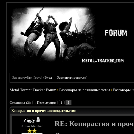
Здравствуйте, Гость! (
Вход
—
Зарегистрироваться
)
Metal Torrent Tracker Forum
›
Разговоры на различные темы
›
Разговоры 
 0
Страницы (2):
« Предыдущая
1
2
Копирастия и прочее законодательство
Ziggy
RE: Копирастия и проч
Junior Member