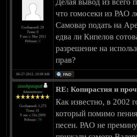
Делая вывод из всего 
что гомосеки из РАО 
Самовар подать на Аре
Сообщений: 29
Темы: 0
едва ли Кипелов сото
У нас с: Mar 2011
Рейтинг:
1
разрешение на исполь
прав?
06-27-2012, 10:08 AM
zzashpaupat
RE: Копирастия и проч
Administrator
Как известно, в 2002 
Сообщений: 1,275
Темы: 31
который помимо пения
У нас с: Oct 2009
Рейтинг:
79
песен. РАО не премину
прижали самого Валеру