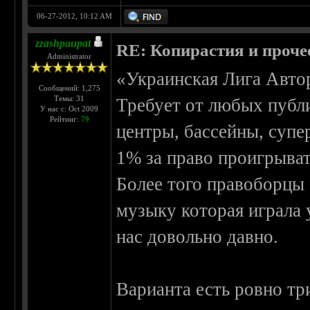
06-27-2012, 10:12 AM
zzashpaupat
RE: Копирастия и проче
Administrator
«Украинская Лига Авт
Сообщений: 1,275
Темы: 31
Требует от любых публи
У нас с: Oct 2009
Рейтинг:
79
центры, бассейны, супер
1% за право проигрыва
Более того правоборцы 
музыку которая играла 
нас довольно давно.
Варианта есть ровно тр