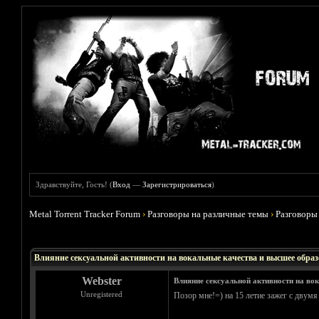
Здравствуйте, Гость! (
Вход
—
Зарегистрироваться
)
Metal Torrent Tracker Forum
›
Разговоры на различные темы
›
Разговоры
Голосов: 0 - Средняя оценка: 0
1
2
3
4
5
Влияние сексуальной активности на вокальные качества и высшее образ
Webster
Влияние сексуальной активности на во
Unregistered
Позор мне!=) на 15 летие зажег с двум