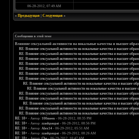
06-28-2012, 07:49 AM
«
Предыдущая
|
Следующая
»
Сообщения в этой теме
Влияние сексуальной активности на вокальные качества и высшее образ
RE: Влияние сексуальной активности на вокальные качества и высшее образ
RE: Влияние сексуальной активности на вокальные качества и высшее образ
RE: Влияние сексуальной активности на вокальные качества и высшее образ
RE: Влияние сексуальной активности на вокальные качества и высшее образ
RE: Влияние сексуальной активности на вокальные качества и высшее образ
RE: Влияние сексуальной активности на вокальные качества и высшее образ
RE: Влияние сексуальной активности на вокальные качества и высшее образ
RE: Влияние сексуальной активности на вокальные качества и высшее об
RE: Влияние сексуальной активности на вокальные качества и высшее 
RE: Влияние сексуальной активности на вокальные качества и высшее образ
RE: Влияние сексуальной активности на вокальные качества и высшее образ
RE: Влияние сексуальной активности на вокальные качества и высшее об
RE: Влияние сексуальной активности на вокальные качества и высшее образ
RE: Влияние сексуальной активности на вокальные качества и высшее образ
RE: 18+
- Автор:
100meen
- 06-28-2012, 08:35 PM
RE: 18+
- Автор:
zzashpaupat
- 06-28-2012, 08:56 PM
RE: 18+
- Автор:
Alex14
- 06-29-2012, 05:51 AM
RE: 18+
- Автор:
zzashpaupat
- 06-29-2012, 08:26 AM
RE: 18+
- Автор:
Che
- 06-29-2012, 10:47 AM