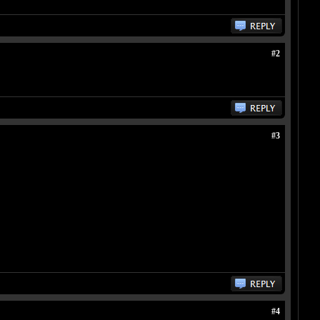
#2
#3
#4