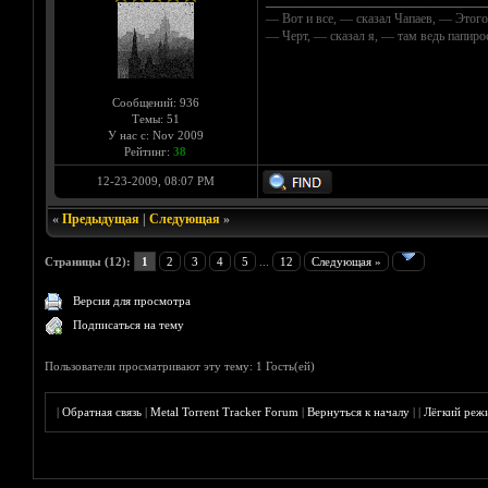
__________________________________
— Вот и все, — сказал Чапаев, — Этого
— Черт, — сказал я, — там ведь папир
Сообщений: 936
Темы: 51
У нас с: Nov 2009
Рейтинг:
38
12-23-2009, 08:07 PM
«
Предыдущая
|
Следующая
»
Страницы (12):
1
2
3
4
5
...
12
Следующая »
Версия для просмотра
Подписаться на тему
Пользователи просматривают эту тему: 1 Гость(ей)
|
Обратная связь
|
Metal Torrent Tracker Forum
|
Вернуться к началу
|
|
Лёгкий реж