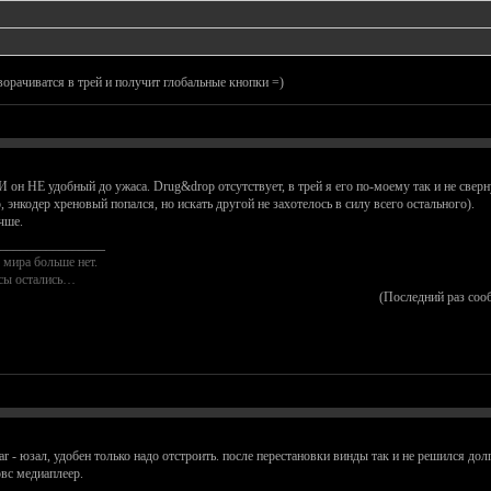
ворачиватся в трей и получит глобальные кнопки =)
 он НЕ удобный до ужаса. Drug&drop отсутствует, в трей я его по-моему так и не сверну
 энкодер хреновый попался, но искать другой не захотелось в силу всего остального).
чше.
________________
 мира больше нет.
осы остались…
(Последний раз соо
 - юзал, удобен только надо отстроить. после перестановки винды так и не решился долг
вс медиаплеер.