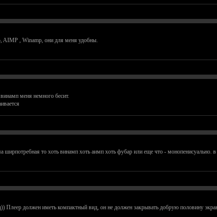
, AIMP , Winamp, они для меня удобны.
 винамп меня немного бесит.
аивается
ма ширпотребная то хоть винамп хоть аимп хоть фубар или еще что - монопенисуально. в 
)) Плеер должен иметь компактный вид, он не должен закрывать добрую половину экран