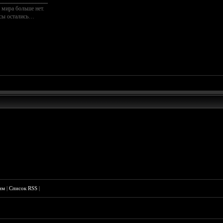
________________
 мира больше нет.
осы остались…
им
|
Список RSS
|