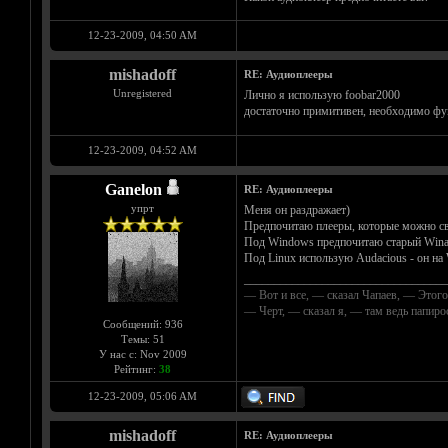
12-23-2009, 04:50 AM
mishadoff
RE: Аудиоплееры
Unregistered
Лично я использую foobar2000
достаточно примитивен, необходимо фу
12-23-2009, 04:52 AM
Ganelon
RE: Аудиоплееры
упрт
Меня он раздражает)
Предпочитаю плееры, которые можно све
Под Windows предпочитаю старый Winam
Под Linux использую Audacious - он на
__________________________________
— Вот и все, — сказал Чапаев, — Этого
— Черт, — сказал я, — там ведь папир
Сообщений: 936
Темы: 51
У нас с: Nov 2009
Рейтинг:
38
12-23-2009, 05:06 AM
mishadoff
RE: Аудиоплееры