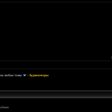
 на любые темы
›
Аудиоплееры
добным.