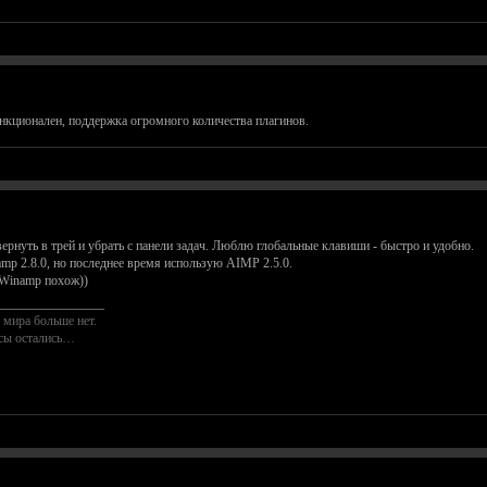
нкционален, поддержка огромного количества плагинов.
рнуть в трей и убрать с панели задач. Люблю глобальные клавиши - быстро и удобно.
p 2.8.0, но последнее время использую AIMP 2.5.0.
 Winamp похож))
________________
 мира больше нет.
осы остались…