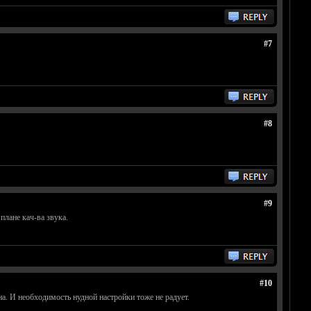
#7
#8
#9
плане кач-ва звука.
#10
а. И необходимость нудной настройки тоже не радует.