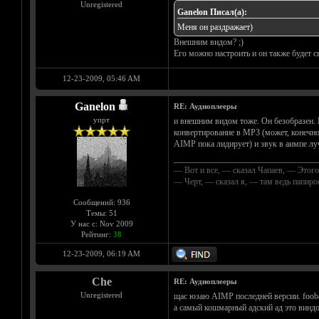
Unregistered
Ganelon Писал(а):
Меня он раздражает)
Внешним видом? ;)
Его можно настроить и он также будет с
12-23-2009, 05:46 AM
Ganelon
RE: Аудиоплееры
упрт
и внешним видом тоже. Он безобразен. И
конвертирование в MP3 (может, конечно,
AIMP пока лидирует) и звук в аимпе лу
__________________________________
— Вот и все, — сказал Чапаев, — Этого
— Черт, — сказал я, — там ведь папир
Сообщений: 936
Темы: 51
У нас с: Nov 2009
Рейтинг:
38
12-23-2009, 06:19 AM
Che
RE: Аудиоплееры
Unregistered
щас юзаю AIMP последней версии. foobar
а самый кошмарный адский ад это виндо