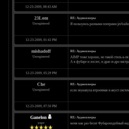
12-23-2009, 08:43 AM
23Lom
RE: Аудиоплееры
Unregistered
Я пользуюсь разными плеерами jetAudio
12-23-2009, 01:42 PM
mishadoff
RE: Аудиоплееры
Unregistered
AIMP тоже хорошо, но такой стиль а-ля
А в фубаре и лослес, и драг-н-дро настр
12-23-2009, 05:29 PM
Che
RE: Аудиоплееры
Unregistered
если звукавуха втроенная и акуст систе
12-23-2009, 07:50 PM
Ganelon
RE: Аудиоплееры
упрт
меня как раз бесит Фубароподобный вид