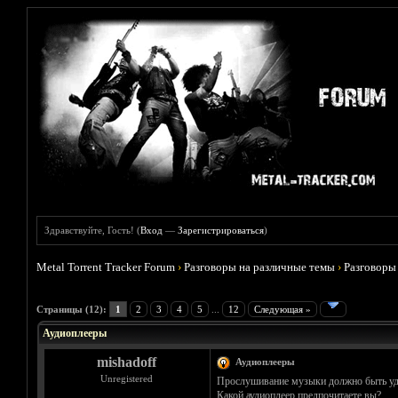
Здравствуйте, Гость! (
Вход
—
Зарегистрироваться
)
Metal Torrent Tracker Forum
›
Разговоры на различные темы
›
Разговоры
Голосов: 1 - Средняя оценка: 5
1
2
3
4
5
Страницы (12):
1
2
3
4
5
...
12
Следующая »
Аудиоплееры
mishadoff
Аудиоплееры
Unregistered
Прослушивание музыки должно быть у
Какой аудиоплеер предпочитаете вы?