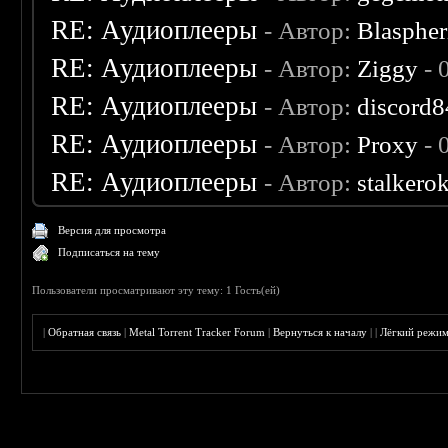
RE: Аудиоплееры
- Автор:
Blaspher
RE: Аудиоплееры
- Автор:
Ziggy
- 
RE: Аудиоплееры
- Автор:
discord8
RE: Аудиоплееры
- Автор:
Proxy
- 
RE: Аудиоплееры
- Автор:
stalkero
Версия для просмотра
Подписаться на тему
Пользователи просматривают эту тему: 1 Гость(ей)
|
Обратная связь
|
Metal Torrent Tracker Forum
|
Вернуться к началу
|
|
Лёгкий режи