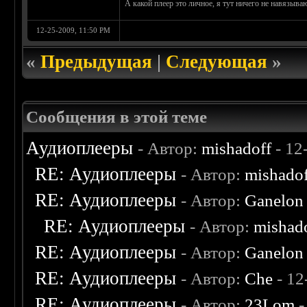
А какой плеер это личное, я тут ничего не навязываю
12-25-2009, 11:50 PM
«
Предыдущая
|
Следующая
»
Сообщения в этой теме
Аудиоплееры
- Автор:
mishadoff
- 12
RE: Аудиоплееры
- Автор:
mishado
RE: Аудиоплееры
- Автор:
Ganelon
RE: Аудиоплееры
- Автор:
mishad
RE: Аудиоплееры
- Автор:
Ganelon
RE: Аудиоплееры
- Автор:
Che
- 12
RE: Аудиоплееры
- Автор:
23Lom
-