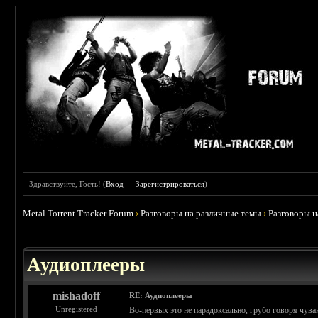
Здравствуйте, Гость! (
Вход
—
Зарегистрироваться
)
Metal Torrent Tracker Forum
›
Разговоры на различные темы
›
Разговоры 
 5
Аудиоплееры
mishadoff
RE: Аудиоплееры
Unregistered
Во-первых это не парадоксально, грубо говоря чувак