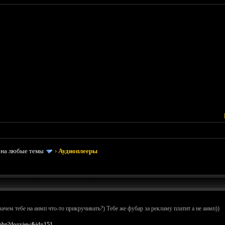
 на любые темы
›
Аудиоплееры
зачем тебе на аимп что-то прикручивать?) Тебе же фубар за рекламу платит а не аимп))
x.php?do=view&id=151