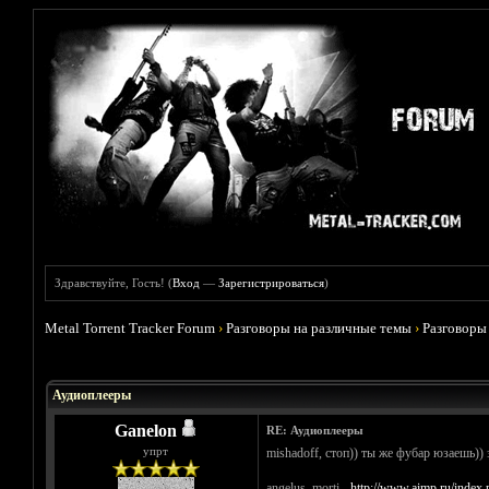
Здравствуйте, Гость! (
Вход
—
Зарегистрироваться
)
Metal Torrent Tracker Forum
›
Разговоры на различные темы
›
Разговоры
Голосов: 1 - Средняя оценка: 5
1
2
3
4
5
Аудиоплееры
Ganelon
RE: Аудиоплееры
упрт
mishadoff, стоп)) ты же фубар юзаешь)) 
angelus_morti -
http://www.aimp.ru/inde