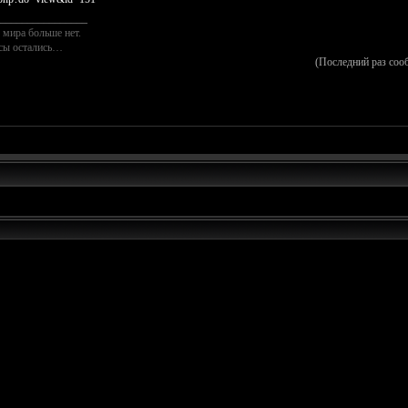
________________
 мира больше нет.
осы остались…
(Последний раз соо