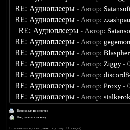
RE: Аудиоплееры
- Автор:
Satansof
RE: Аудиоплееры
- Автор:
zzashpau
RE: Аудиоплееры
- Автор:
Satanso
RE: Аудиоплееры
- Автор:
gegemo
RE: Аудиоплееры
- Автор:
Blaspher
RE: Аудиоплееры
- Автор:
Ziggy
- 
RE: Аудиоплееры
- Автор:
discord8
RE: Аудиоплееры
- Автор:
Proxy
- 
RE: Аудиоплееры
- Автор:
stalkero
Версия для просмотра
Подписаться на тему
Пользователи просматривают эту тему: 2 Гость(ей)