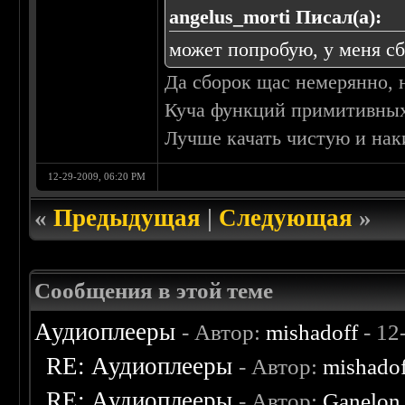
angelus_morti Писал(а):
может попробую, у меня сб
Да сборок щас немерянно, 
Куча функций примитивных
Лучше качать чистую и нак
12-29-2009, 06:20 PM
«
Предыдущая
|
Следующая
»
Сообщения в этой теме
Аудиоплееры
- Автор:
mishadoff
- 12
RE: Аудиоплееры
- Автор:
mishado
RE: Аудиоплееры
- Автор:
Ganelon