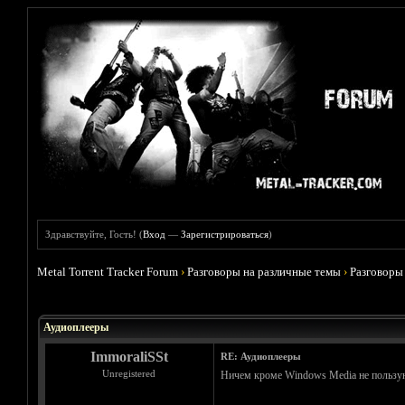
Здравствуйте, Гость! (
Вход
—
Зарегистрироваться
)
Metal Torrent Tracker Forum
›
Разговоры на различные темы
›
Разговоры
Голосов: 1 - Средняя оценка: 5
1
2
3
4
5
Аудиоплееры
ImmoraliSSt
RE: Аудиоплееры
Unregistered
Ничем кроме Windows Media не пользуюсь.