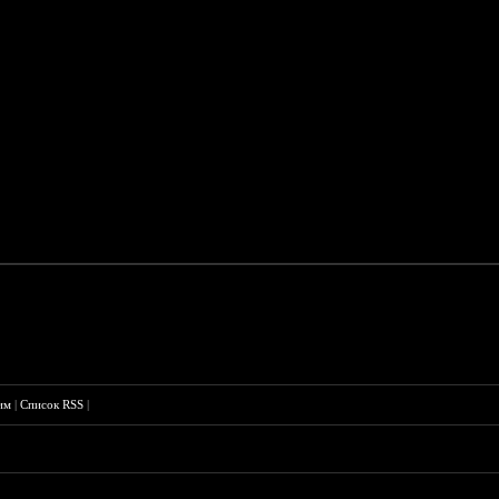
им
|
Список RSS
|