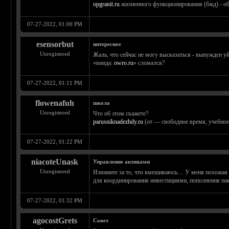
opgranit.ru
жизненного функционирования (бжд) - об
07-27-2022, 01:00 PM
esensorbut
интересное
Unregistered
Жаль, что сейчас не могу высказаться - вынужден у
«винда:
owro.ru
» сломался?
07-27-2022, 01:11 PM
flowenafuh
школа
Unregistered
Что об этом скажете?
parusniknadezhdy.ru
(от — свободное время, учебное 
07-27-2022, 01:22 PM
niacoteUnask
Управление активами
Unregistered
Извините за то, что вмешиваюсь… У меня похожая 
для координирования инвестициями, пополнения па
07-27-2022, 01:32 PM
agocostGrets
Совет