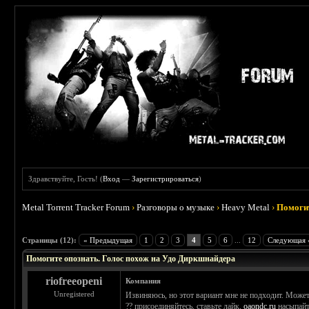
Здравствуйте, Гость! (
Вход
—
Зарегистрироваться
)
Metal Torrent Tracker Forum
›
Разговоры о музыке
›
Heavy Metal
›
Помогит
 5
Страницы (12):
« Предыдущая
1
2
3
4
5
6
...
12
Следующая 
Помогите опознать. Голос похож на Удо Диркшнайдера
riofreeopeni
Компания
Unregistered
Извиняюсь, но этот вариант мне не подходит. Может
?? присоединяйтесь, ставьте лайк,
oaondc.ru
насыпайт