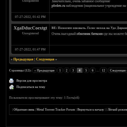
Unregistered
Замечательно, очень забавное сообщение
pfrelets.ru
наблюдения (национальное учреждение на б
07-27-2022, 01:42 PM
XgaDducCoextgt
RE: Помогите опознать. Голос похож на Удо Диркш
Unregistered
Очень выгодный
обменник биткоин
где вы можете б
07-27-2022, 01:47 PM
«
Предыдущая
|
Следующая
»
Страницы (12):
« Предыдущая
1
2
3
4
5
6
...
12
Следующая 
Версия для просмотра
Подписаться на тему
Пользователи просматривают эту тему: 1 Гость(ей)
|
Обратная связь
|
Metal Torrent Tracker Forum
|
Вернуться к началу
|
|
Лёгкий режи