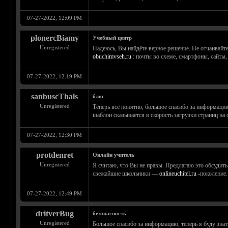
07-27-2022, 12:09 PM
plonercBiamy
Учебный центр
Unregistered
Надеюсь, Вы найдёте верное решение. Не отчаивайте
obuchimvseh.ru
: почты во схеме, смартфоны, сайты,
07-27-2022, 12:19 PM
sanbuscThals
блог
Unregistered
Теперь всё понятно, большое спасибо за информаци
шаблон сказывается в скорость загрузки страниц на
07-27-2022, 12:30 PM
protdenret
Онлайн учитель
Unregistered
Я считаю, что Вы не правы. Предлагаю это обсудит
свежайшие школьники —
onlineuchitel.ru
-поколение.
07-27-2022, 12:49 PM
dritverBug
безопасность
Unregistered
Большое спасибо за информацию, теперь я буду знат