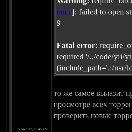
Warning:
require_once(
once
]: failed to open s
9
Fatal error:
require_o
required '/../code/yii/yi
(include_path='.:/usr/lo
то же самое вылазит п
просмотре всех торре
проверить новые торр
07-14-2012, 03:45 AM