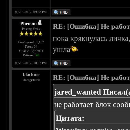
07-13-2012, 09:38 PM
Phenom
RE: [Ошибка] Не работ
Posting Freak
пока крякнулась личка
Сообщений: 1,102
Темы: 34
ушла
У нас с: Apr 2011
Рейтинг:
40
07-13-2012, 10:02 PM
blackme
RE: [Ошибка] Не рабо
Unregistered
jared_wanted Писал(
не работает блок сoо
Цитата: