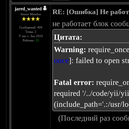
jared_wanted
RE: [Ошибка] Не рабо
Senior Member
не работает блок сoоб
Сообщений: 409
Темы: 2
Цитата:
У нас с: Jun 2010
Рейтинг:
35
Warning:
require_once(
once
]: failed to open s
Fatal error:
require_on
required '/../code/yii/yi
(include_path='.:/usr/lo
(Последний раз сооб