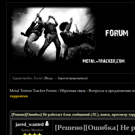
Здравствуйте, Гость! (
Вход
—
Зарегистрироваться
)
Metal Torrent Tracker Forum
›
Обратная связь
›
Вопросы и предложения по
торрентов
 0
[Решено][Ошибка] Не работает блок сообщений (ЛС), поиск, просмотр тор
jared_wanted
[Решено][Ошибка] Не р
Senior Member