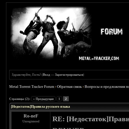
Здравствуйте, Гость! (
Вход
—
Зарегистрироваться
)
Metal Torrent Tracker Forum
›
Обратная связь
›
Вопросы и предложения по
 0
Страницы (2):
« Предыдущая
1
2
[Недостаток]Правила русского языка
Ro-neF
RE: [Недостаток]Прави
Unregistered