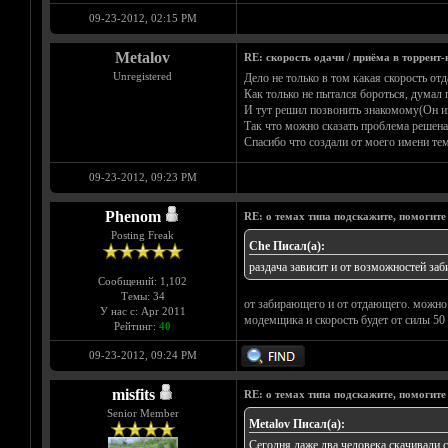
09-23-2012, 02:15 PM
Metalov
RE: скорость одачи / приёма в торрент-
Unregistered
Дело не только в том какая скорость отд
Как только не пытался бороться, думал 
И тут решил позвонить знакомому(Он из 
Так что можно сказать проблема решена
Спасибо что создали от моего имени те
09-23-2012, 09:23 PM
Phenom
RE: о темах типа подскажите, помогите
Posting Freak
Che Писал(а):
раздача зависит и от возможностей за
Сообщений: 1,102
Темы: 34
от забирающего и от отдающего. можно 
У нас с: Apr 2011
модемщика и скорость будет от силы 50 
Рейтинг:
40
09-23-2012, 09:24 PM
misfits
RE: о темах типа подскажите, помогите
Senior Member
Metalov Писал(а):
Сегодня даже два человека скачивали с