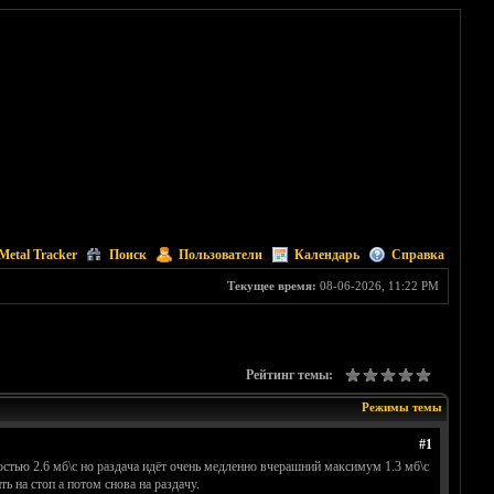
Metal Tracker
Поиск
Пользователи
Календарь
Справка
Текущее время:
08-06-2026, 11:22 PM
Рейтинг темы:
Режимы темы
#1
ростью 2.6 мб\с но раздача идёт очень медленно вчерашний максимум 1.3 мб\с
ь на стоп а потом снова на раздачу.