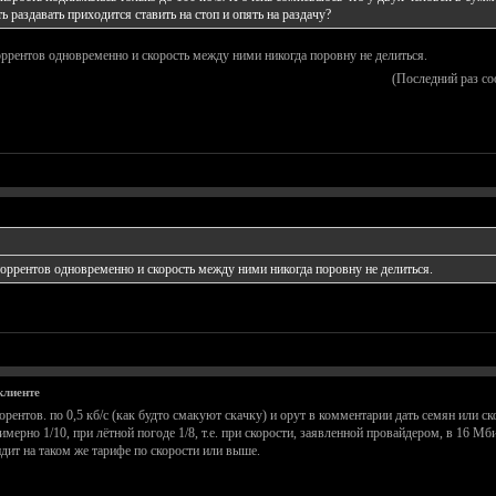
ь раздавать приходится ставить на стоп и опять на раздачу?
оррентов одновременно и скорость между ними никогда поровну не делиться.
(Последний раз с
торрентов одновременно и скорость между ними никогда поровну не делиться.
клиенте
рентов. по 0,5 кб/с (как будто смакуют скачку) и орут в комментарии дать семян или ск
мерно 1/10, при лётной погоде 1/8, т.е. при скорости, заявленной провайдером, в 16 М
дит на таком же тарифе по скорости или выше.