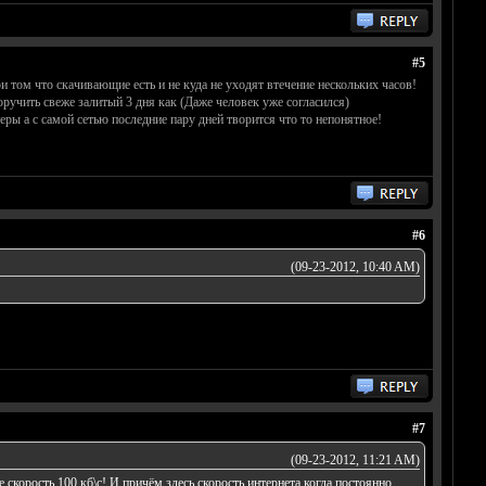
#5
ри том что скачивающие есть и не куда не уходят втечение нескольких часов!
оручить свеже залитый 3 дня как (Даже человек уже согласился)
еры а с самой сетью последние пару дней творится что то непонятное!
#6
(09-23-2012, 10:40 AM)
#7
(09-23-2012, 11:21 AM)
 скорость 100 кб\с! И причём здесь скорость интернета когда постоянно