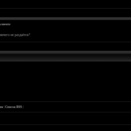
клиенте
ичего не раздаётся?
им
|
Список RSS
|