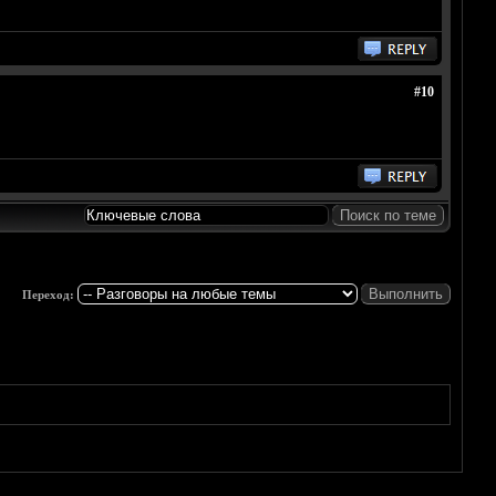
#10
Переход: