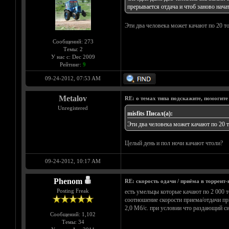
прерывается отдача и чтоб заново начат
Эти два человека может качают по 20 т
Сообщений: 273
Темы: 2
У нас с: Dec 2009
Рейтинг:
9
09-24-2012, 07:53 AM
Metalov
RE: о темах типа подскажите, помогите
Unregistered
misfits Писал(а):
Эти два человека может качают по 20 
Целый день и пол ночи качают чтоли?
09-24-2012, 10:17 AM
Phenom
RE: скорость одачи / приёма в торрент-
Posting Freak
есть умельцы которые качают по 2 000 то
соотношение скорости приема/отдачи при
2,0 Мб/с. при условии что раздающий си
Сообщений: 1,102
Темы: 34