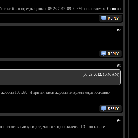
общение было отредактировано 09-23-2012, 09:00 PM пользователем
Phenom
.)
#2
#3
(09-23-2012, 10:40 AM)
скорость 100 кб\с! И причём здесь скорость интернета когда постоянно
#4
аю, несколько минут и раздача опять продолжается. 1,3 - это вполне