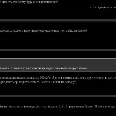
ешить эту проблему буду очень признателен!
(Последний раз со
ирающего. может у него интернеты медленные и он забирает плохо?
бирающего. может у него интернеты медленные и он забирает плохо?
орость поднималась только до 100 кб\с! Я очень сомневаюсь что у двух человек в сумме 
 раздавать приходится ставить на стоп и опять на раздачу?
а не подымается никогда, хотя тест показал 2,5. И прерывается бывает. Я ничего не дел