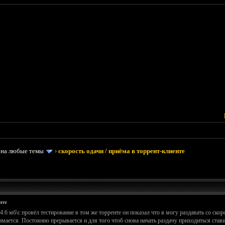
 на любые темы
›
скорость одачи / приёма в торрент-клиенте
нте
4.6 мб\с провёл тестирование в том же торренте он показал что я могу раздавать со ско
мается. Постоянно прерывается и для того чтоб снова начать раздачу приходиться ставит