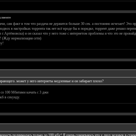
клиенте
ачи, сам факт в том что раздача не держится больше 30 сек. а постоянно исчезает! Это п
подвох в настройках торрента так нет всё вроде бы в порядке, торрент даже решил переп
г.Артёмовска) и он сказал что у него тоже с интернетом проблемы и что это не провайд
! (Жду нормализации сети)
му!
бирающего. может у него интернеты медленные и он забирает плохо?
со 100 Мбитами качать с 3 джи
кб в секунду.
корость поднималась только до 100 кб\с! Я очень сомневаюсь что у двух человек в сумме