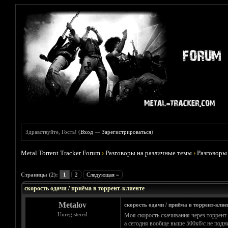
Здравствуйте, Гость! (
Вход
—
Зарегистрироваться
)
Metal Torrent Tracker Forum
›
Разговоры на различные темы
›
Разговоры
Голосов: 0 - Средняя оценка: 0
1
2
3
4
5
Страницы (2):
1
2
Следующая »
скорость одачи / приёма в торрент-клиенте
Metalov
скорость одачи / приёма в торрент-клие
Unregistered
Моя скорость скачивания через торрент 
а сегодня вообще выше 500кб\с не подни