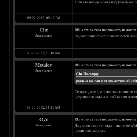
Если кто нибудь может подсказать как р
09-22-2012, 05:47 PM
Che
RE: о темах типа подскажите, помогите
Unregistered
раздача зависит и от возможностей заб
09-23-2012, 10:40 AM
Metalov
RE: о темах типа подскажите, помогите
Unregistered
Che Писал(а):
раздача зависит и от возможностей за
Сегодня даже два человека скачивали ск
прерывается отдача и чтоб заново начать
09-23-2012, 11:21 AM
317d
RE: о темах типа подскажите, помогите
Unregistered
Да у меня скорость отдачи выше мегабайт
приличная скорость.