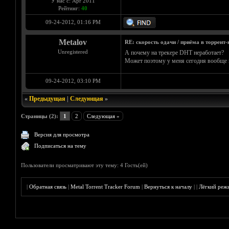
У нас с: Apr 2011
Рейтинг:
40
09-24-2012, 01:16 PM
Metalov
RE: скорость одачи / приёма в торрент-
Unregistered
А почему на трекере DHT неработает?
Может поэтому у меня сегодня вообще н
09-24-2012, 03:10 PM
«
Предыдущая
|
Следующая
»
Страницы (2):
1
2
Следующая »
Версия для просмотра
Подписаться на тему
Пользователи просматривают эту тему: 4 Гость(ей)
|
Обратная связь
|
Metal Torrent Tracker Forum
|
Вернуться к началу
|
|
Лёгкий реж