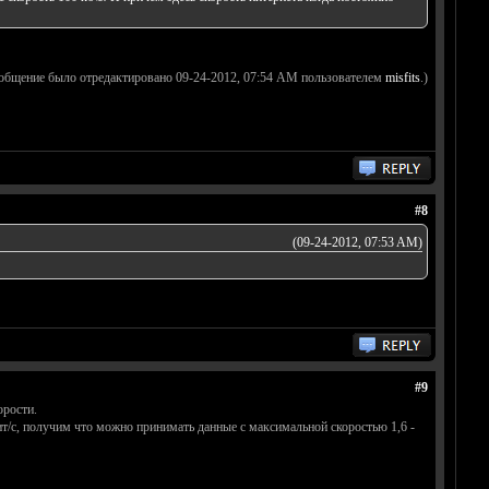
ообщение было отредактировано 09-24-2012, 07:54 AM пользователем
misfits
.)
#8
(09-24-2012, 07:53 AM)
#9
орости.
бит/с, получим что можно принимать данные с максимальной скоростью 1,6 -