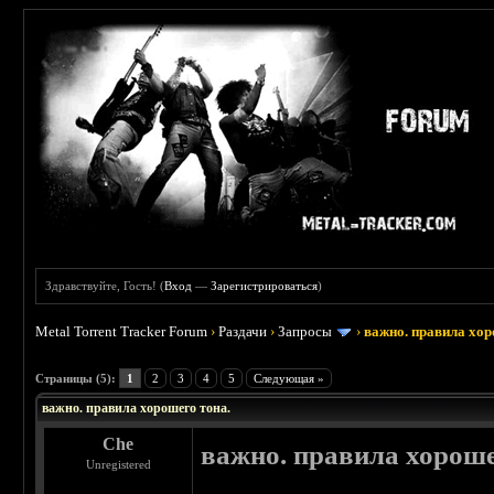
Здравствуйте, Гость! (
Вход
—
Зарегистрироваться
)
Metal Torrent Tracker Forum
›
Раздачи
›
Запросы
›
важно. правила хор
 5
Страницы (5):
1
2
3
4
5
Следующая »
важно. правила хорошего тона.
Che
важно. правила хороше
Unregistered