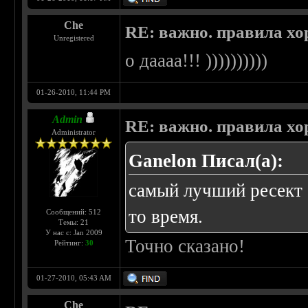
Che
RE: важно. правила хо
Unregistered
о даааа!!! ))))))))))
01-26-2010, 11:44 PM
Admin
RE: важно. правила хо
Administrator
Ganelon Писал(а):
самый лучший ресект -
то время.
Сообщений: 512
Темы: 21
У нас с: Jan 2009
Точно сказано!
Рейтинг:
30
01-27-2010, 05:43 AM
Che