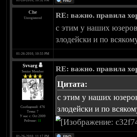
01-26-2010, 10:52 PM
Che
RE: важно. правила хо
Unregistered
с этим у наших юзеров
злодейски и по всяком
01-26-2010, 10:55 PM
Svvarg
RE: важно. правила хо
Senior Member
Цитата:
с этим у наших юзеров
злодейски и по всяком
Сообщений: 476
Темы: 7
У нас с: Oct 2009
Рейтинг:
11
01-26-2010, 11:17 PM