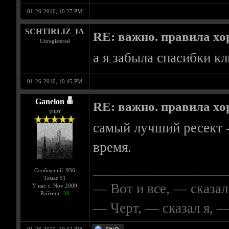
01-26-2010, 10:27 PM
SCHTIRLIZ_IA
RE: важно. правила хо
Unregistered
а я забыла спасибки кл
01-26-2010, 10:45 PM
Ganelon
RE: важно. правила хо
упрт
самый лучший ресект - 
время.
__________________
Сообщений: 936
Темы: 51
— Вот и все, — сказал
У нас с: Nov 2009
Рейтинг:
38
— Черт, — сказал я, 