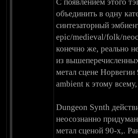
С появлением этого тэ
объединить в одну ка
синтезаторный эмбиен
epic/medieval/folk/neo
конечно же, реально н
из вышеперечисленных
метал сцене Норвегии 
ambient к этому всему,
Dungeon Synth действи
неосознанно придуман
метал сценой 90-х,. Р