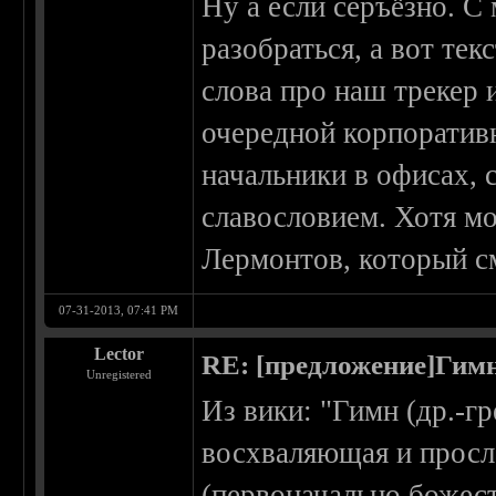
Ну а если серъёзно. С
разобраться, а вот те
слова про наш трекер 
очередной корпоратив
начальники в офисах, 
славословием. Хотя мо
Лермонтов, который с
07-31-2013, 07:41 PM
Lector
RE: [предложение]Гимн
Unregistered
Из вики: "Гимн (др.-г
восхваляющая и просл
(первоначально божест