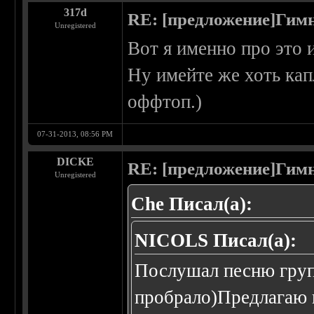
317d
RE: [предложение]Гимн
Unregistered
Вот я именно про это и
Ну имейте же хоть ка
оффтоп.)
07-31-2013, 08:56 PM
DICKE
RE: [предложение]Гимн
Unregistered
Che Писал(а):
NICOLS Писал(а):
Послушал песню гру
пробрало)Предлагаю 