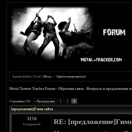
Здравствуйте, Гость! (
Вход
—
Зарегистрироваться
)
Metal Torrent Tracker Forum
›
Обратная связь
›
Вопросы и предложения по
 0
Страницы (3):
« Предыдущая
1
2
3
[предложение]Гимн сайта
317d
RE: [предложение]Гимн
Unregistered