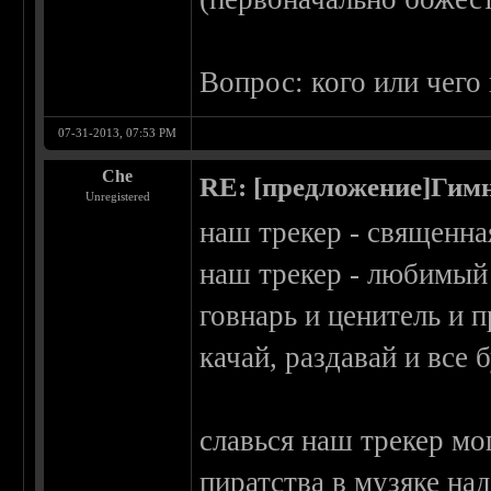
Вопрос: кого или чего
07-31-2013, 07:53 PM
Che
RE: [предложение]Гимн
Unregistered
наш трекер - священна
наш трекер - любимый
говнарь и ценитель и 
качай, раздавай и все 
славься наш трекер м
пиратства в музяке на