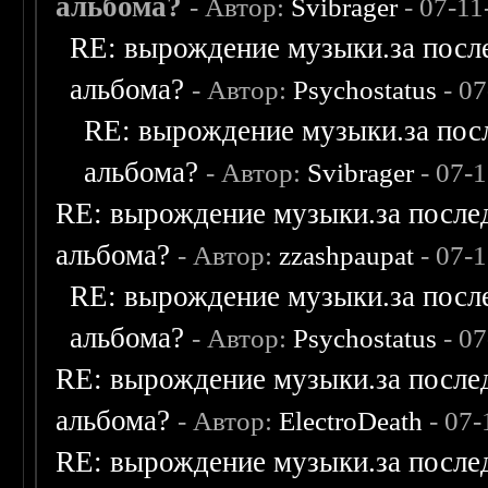
альбома?
- Автор:
Svibrager
- 07-11
RE: вырождение музыки.за после
альбома?
- Автор:
Psychostatus
- 07
RE: вырождение музыки.за посл
альбома?
- Автор:
Svibrager
- 07-
RE: вырождение музыки.за послед
альбома?
- Автор:
zzashpaupat
- 07-
RE: вырождение музыки.за после
альбома?
- Автор:
Psychostatus
- 07
RE: вырождение музыки.за послед
альбома?
- Автор:
ElectroDeath
- 07-
RE: вырождение музыки.за послед