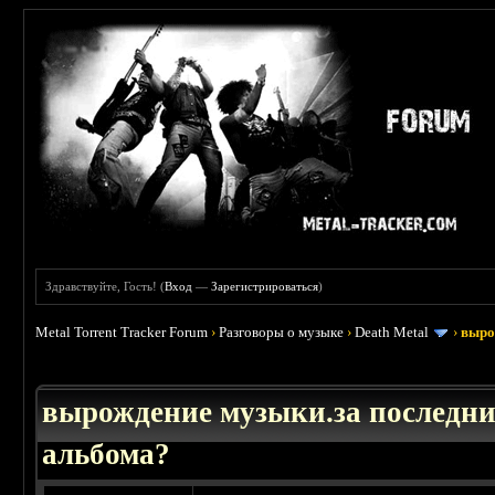
Здравствуйте, Гость! (
Вход
—
Зарегистрироваться
)
Metal Torrent Tracker Forum
›
Разговоры о музыке
›
Death Metal
›
выро
вырождение музыки.за последний
альбома?