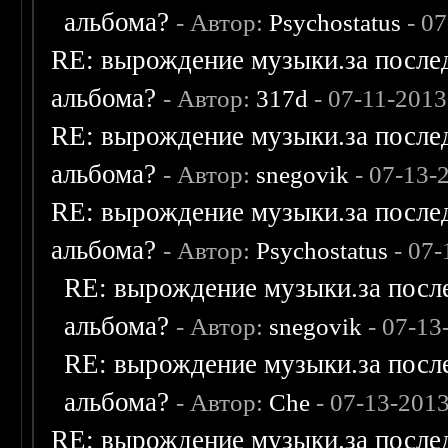
альбома?
- Автор:
Psychostatus
- 07
RE: вырождение музыки.за послед
альбома?
- Автор:
317d
- 07-11-2013
RE: вырождение музыки.за послед
альбома?
- Автор:
snegovik
- 07-13-
RE: вырождение музыки.за послед
альбома?
- Автор:
Psychostatus
- 07-
RE: вырождение музыки.за после
альбома?
- Автор:
snegovik
- 07-13
RE: вырождение музыки.за после
альбома?
- Автор:
Che
- 07-13-201
RE: вырождение музыки.за послед