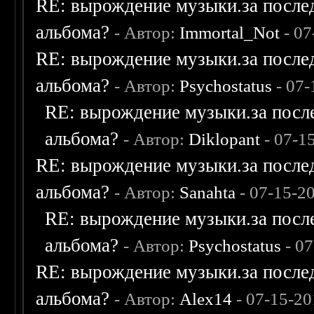
RE: вырождение музыки.за послед
альбома?
- Автор:
Immortal_Not
- 07
RE: вырождение музыки.за послед
альбома?
- Автор:
Psychostatus
- 07-
RE: вырождение музыки.за после
альбома?
- Автор:
Diklopant
- 07-1
RE: вырождение музыки.за послед
альбома?
- Автор:
Sanahta
- 07-15-2
RE: вырождение музыки.за после
альбома?
- Автор:
Psychostatus
- 0
RE: вырождение музыки.за послед
альбома?
- Автор:
Alex14
- 07-15-20