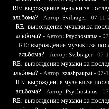
RE: вырождение музыки.за послед
альбома?
- Автор:
Svibrager
- 07-11-
RE: вырождение музыки.за после
альбома?
- Автор:
Psychostatus
- 07
RE: вырождение музыки.за посл
альбома?
- Автор:
Svibrager
- 07-
RE: вырождение музыки.за послед
альбома?
- Автор:
zzashpaupat
- 07-
RE: вырождение музыки.за после
альбома?
- Автор:
Psychostatus
- 07
RE: вырождение музыки.за послед