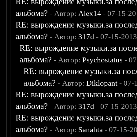
RE: вырождение музыки.за послед
альбома?
- Автор:
Alex14
- 07-15-20
RE: вырождение музыки.за послед
альбома?
- Автор:
317d
- 07-15-201
RE: вырождение музыки.за после
альбома?
- Автор:
Psychostatus
- 0
RE: вырождение музыки.за посл
альбома?
- Автор:
Diklopant
- 07-
RE: вырождение музыки.за послед
альбома?
- Автор:
317d
- 07-15-201
RE: вырождение музыки.за послед
альбома?
- Автор:
Sanahta
- 07-15-2