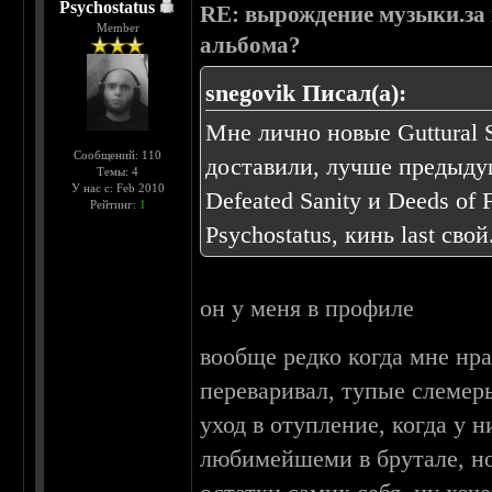
Psychostatus
RE: вырождение музыки.за 
Member
альбома?
snegovik Писал(а):
Мне лично новые Guttural S
Сообщений: 110
доставили, лучше предыду
Темы: 4
У нас с: Feb 2010
Defeated Sanity и Deeds of
Рейтинг:
1
Psychostatus, кинь last свой
он у меня в профиле
вообще редко когда мне нра
переваривал, тупые слемеры
уход в отупление, когда у
любимейшеми в брутале, но