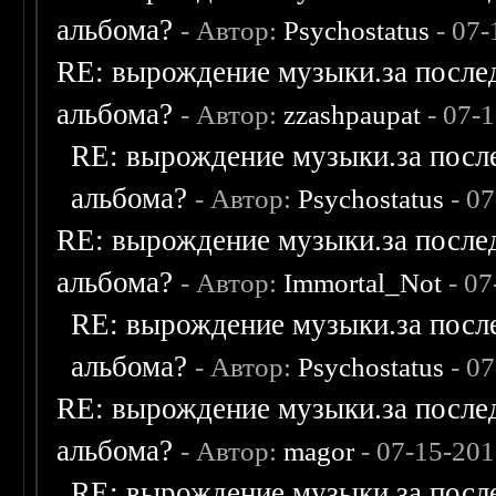
альбома?
- Автор:
Psychostatus
- 07-
RE: вырождение музыки.за послед
альбома?
- Автор:
zzashpaupat
- 07-
RE: вырождение музыки.за после
альбома?
- Автор:
Psychostatus
- 0
RE: вырождение музыки.за послед
альбома?
- Автор:
Immortal_Not
- 07
RE: вырождение музыки.за после
альбома?
- Автор:
Psychostatus
- 0
RE: вырождение музыки.за послед
альбома?
- Автор:
magor
- 07-15-20
RE: вырождение музыки.за после