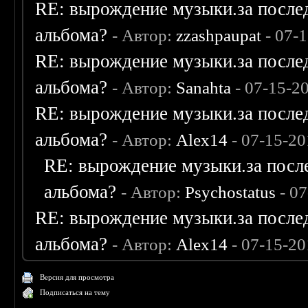
RE: вырождение музыки.за послед
альбома?
- Автор:
zzashpaupat
- 07-
RE: вырождение музыки.за послед
альбома?
- Автор:
Sanahta
- 07-15-2
RE: вырождение музыки.за послед
альбома?
- Автор:
Alex14
- 07-15-20
RE: вырождение музыки.за после
альбома?
- Автор:
Psychostatus
- 07
RE: вырождение музыки.за послед
альбома?
- Автор:
Alex14
- 07-15-20
Версия для просмотра
Подписаться на тему