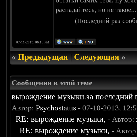
остатки самих себя. ну хоч
распадайтесь, но не такое...
(Последний раз сооб
07-11-2013, 06:15 PM
«
Предыдущая
|
Следующая
»
Сообщения в этой теме
вырождение музыки.за последний г
Автор:
Psychostatus
- 07-10-2013, 12:
RE: вырождение музыки,
- Автор:
RE: вырождение музыки,
- Автор