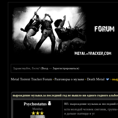
Здравствуйте, Гость! (
Вход
—
Зарегистрироваться
)
Metal Torrent Tracker Forum
›
Разговоры о музыке
›
Death Metal
›
выр
Голосов: 0 - Средняя оценка: 0
1
2
3
4
5
вырождение музыки.за последний год не вышло ни одного годного альбо
Psychostatus
RE: вырождение музыки.за последний г
Member
кста молодой человек снеговик, группа 
и дальше скатиццо в уг