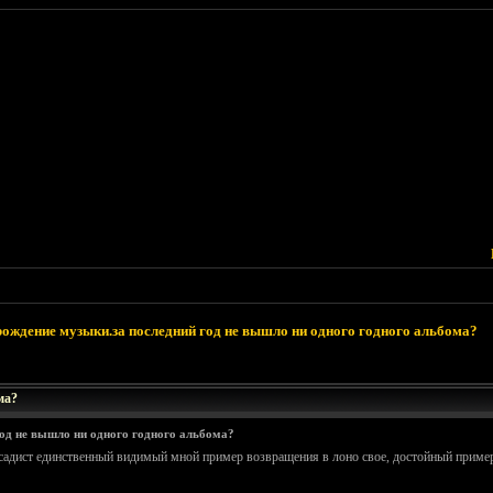
ождение музыки.за последний год не вышло ни одного годного альбома?
ма?
од не вышло ни одного годного альбома?
садист единственный видимый мной пример возвращения в лоно свое, достойный пример, 