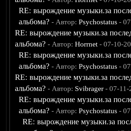
RE: вырождение музыки.за после
альбома?
- Автор:
Psychostatus
- 07
RE: вырождение музыки.за послед
альбома?
- Автор:
Horrnet
- 07-10-2
RE: вырождение музыки.за после
альбома?
- Автор:
Psychostatus
- 07
RE: вырождение музыки.за послед
альбома?
- Автор:
Svibrager
- 07-11-
RE: вырождение музыки.за после
альбома?
- Автор:
Psychostatus
- 07
RE: вырождение музыки.за посл