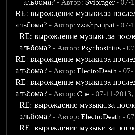
альбома?
- Автор:
Svibrager
- 07-
RE: вырождение музыки.за послед
альбома?
- Автор:
zzashpaupat
- 07-
RE: вырождение музыки.за после
альбома?
- Автор:
Psychostatus
- 07
RE: вырождение музыки.за послед
альбома?
- Автор:
ElectroDeath
- 07-
RE: вырождение музыки.за послед
альбома?
- Автор:
Che
- 07-11-2013,
RE: вырождение музыки.за после
альбома?
- Автор:
ElectroDeath
- 07
RE: вырождение музыки.за после