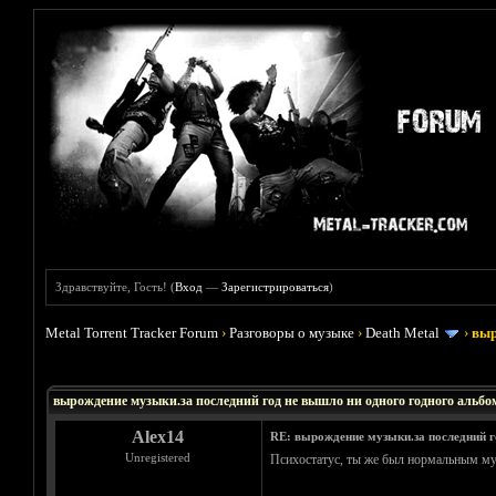
Здравствуйте, Гость! (
Вход
—
Зарегистрироваться
)
Metal Torrent Tracker Forum
›
Разговоры о музыке
›
Death Metal
›
выр
Голосов: 0 - Средняя оценка: 0
1
2
3
4
5
вырождение музыки.за последний год не вышло ни одного годного альбо
Alex14
RE: вырождение музыки.за последний г
Unregistered
Психостатус, ты же был нормальным муж