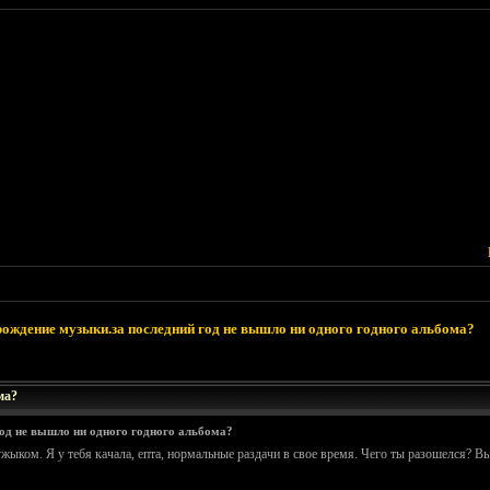
ождение музыки.за последний год не вышло ни одного годного альбома?
ма?
од не вышло ни одного годного альбома?
ыком. Я у тебя качала, епта, нормальные раздачи в свое время. Чего ты разошелся? Вы