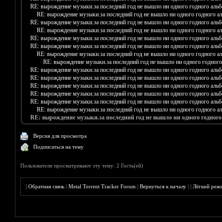
RE: вырождение музыки.за последний год не вышло ни одного годного аль
RE: вырождение музыки.за последний год не вышло ни одного годного а
RE: вырождение музыки.за последний год не вышло ни одного годного аль
RE: вырождение музыки.за последний год не вышло ни одного годного а
RE: вырождение музыки.за последний год не вышло ни одного годного аль
RE: вырождение музыки.за последний год не вышло ни одного годного аль
RE: вырождение музыки.за последний год не вышло ни одного годного а
RE: вырождение музыки.за последний год не вышло ни одного годного
RE: вырождение музыки.за последний год не вышло ни одного годного аль
RE: вырождение музыки.за последний год не вышло ни одного годного аль
RE: вырождение музыки.за последний год не вышло ни одного годного аль
RE: вырождение музыки.за последний год не вышло ни одного годного аль
RE: вырождение музыки.за последний год не вышло ни одного годного аль
RE: вырождение музыки.за последний год не вышло ни одного годного а
RE: вырождение музыки.за последний год не вышло ни одного годного
Версия для просмотра
Подписаться на тему
Пользователи просматривают эту тему: 2 Гость(ей)
|
Обратная связь
|
Metal Torrent Tracker Forum
|
Вернуться к началу
|
|
Лёгкий реж