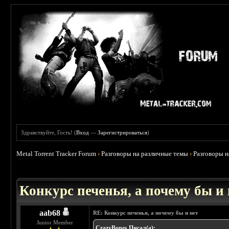
Здравствуйте, Гость! (
Вход
—
Зарегистрироваться
)
Metal Torrent Tracker Forum
›
Разговоры на различные темы
›
Разговоры 
 0
Конкурс печенья, а почему бы и 
aab68
RE: Конкурс печенья, а почему бы и нет
Junior Member
CrazyBones Писал(а):