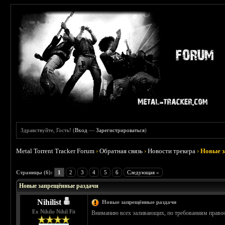
Здравствуйте, Гость! (
Вход
—
Зарегистрироваться
)
Metal Torrent Tracker Forum
›
Обратная связь
›
Новости трекера
›
Новые з
: 1
Страницы (6):
1
2
3
4
5
6
Следующая »
Новые запрещённые раздачи
Nihilist
Новые запрещённые раздачи
Ex Nihilo Nihil Fit
Вниманию всех заливающих, по требованиям правоо