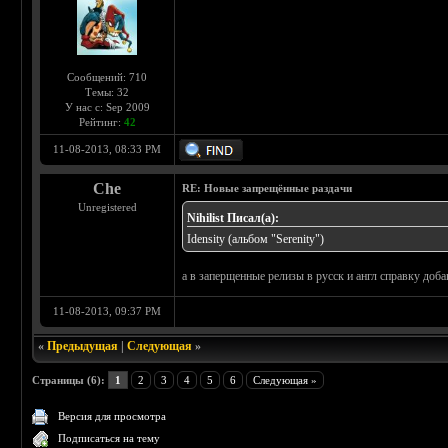
Сообщений: 710
Темы: 32
У нас с: Sep 2009
Рейтинг:
42
11-08-2013, 08:33 PM
Che
RE: Новые запрещённые раздачи
Unregistered
Nihilist Писал(а):
Idensity (альбом "Serenity")
а в заперщенные релизы в русск и англ справку доба
11-08-2013, 09:37 PM
«
Предыдущая
|
Следующая
»
Страницы (6):
1
2
3
4
5
6
Следующая »
Версия для просмотра
Подписаться на тему