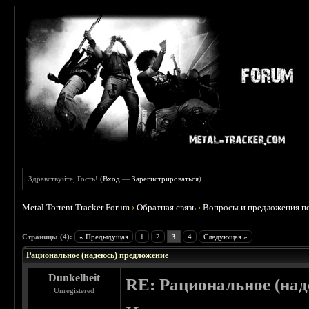
Здравствуйте, Гость! (
Вход
—
Зарегистрироваться
)
Metal Torrent Tracker Forum
›
Обратная связь
›
Вопросы и предложения по
 0
Страницы (4):
« Предыдущая
1
2
3
4
Следующая »
Рациональное (надеюсь) предложение
Dunkelheit
RE: Рациональное (над
Unregistered