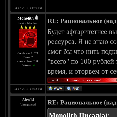
08-07-2010, 04:50 PM
Monolith
RE: Рациональное (над
Senior Member
Будет афтаритетнее вы
рессурса. Я не знаю с
смог бы что нить подк
Сообщений: 321
Темы: 7
"всего" по 100 рублей
У нас с: Nov 2009
Рейтинг:
4
время, и оторвем от се
08-07-2010, 05:03 PM
Alex14
RE: Рациональное (над
Unregistered
Monolith Писал(а):