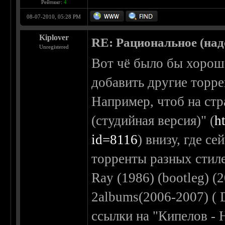
Рейтинг:
4
08-07-2010, 05:28 PM
Kiplover
RE: Рациональное (над
Unregistered
Вот чё было бы хорошо
добавить другие торре
Например, чтоб на стр
(студийная версия)" (
h
id=8116
) внизу, где с
торренты разных стилей
Ray (1986) (bootleg) (
2albums(2006-2007) ( D
ссылки на "Кипелов - 