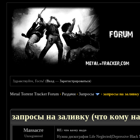
Здравствуйте, Гость! (
Вход
—
Зарегистрироваться
)
Metal Torrent Tracker Forum
›
Раздачи
›
Запросы
›
запросы на заливку 
: 3.45
запросы на заливку (что кому над
Massacre
RE: что кому надо
Unregistered
Нужна дискография Life Neglected(Depressive Black 