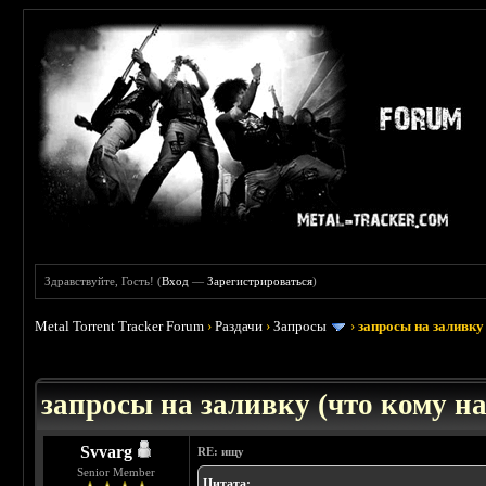
Здравствуйте, Гость! (
Вход
—
Зарегистрироваться
)
Metal Torrent Tracker Forum
›
Раздачи
›
Запросы
›
запросы на заливку 
: 3.45
запросы на заливку (что кому над
Svvarg
RE: ищу
Senior Member
Цитата: