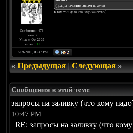
(правда качество совсем не ахти)
в том то и дело что надо качество(
Сообщений: 476
Темы: 7
У нас с: Oct 2009
Рейтинг:
11
02-09-2010, 03:42 PM
«
Предыдущая
|
Следующая
»
Сообщения в этой теме
запросы на заливку (что кому надо)/
10:47 PM
RE: запросы на заливку (что кому н