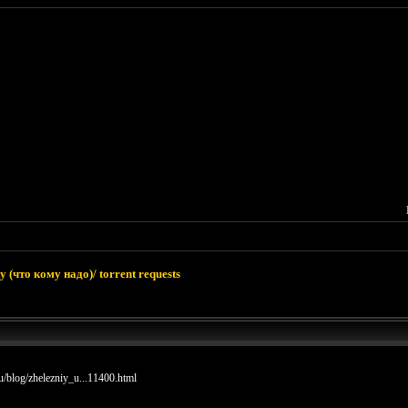
 (что кому надо)/ torrent requests
u/blog/zhelezniy_u...11400.html