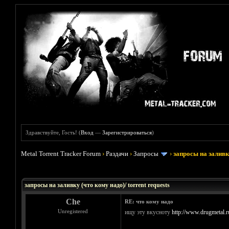
Здравствуйте, Гость! (
Вход
—
Зарегистрироваться
)
Metal Torrent Tracker Forum
›
Раздачи
›
Запросы
›
запросы на заливку
Голосов: 33 - Средняя оценка: 3.45
1
2
3
4
5
запросы на заливку (что кому надо)/ torrent requests
Che
RE: что кому надо
Unregistered
ищу эту вкусноту
http://www.drugmetal.r