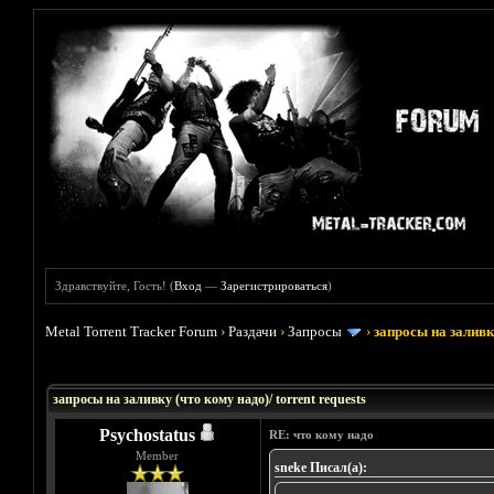
Здравствуйте, Гость! (
Вход
—
Зарегистрироваться
)
Metal Torrent Tracker Forum
›
Раздачи
›
Запросы
›
запросы на заливку
Голосов: 33 - Средняя оценка: 3.45
1
2
3
4
5
запросы на заливку (что кому надо)/ torrent requests
Psychostatus
RE: что кому надо
Member
sneke Писал(а):