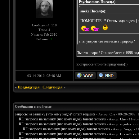
Psychostatus Писал(а):
sneke Писал(а):
ПОМОГИТЕ !!! Очень надо видео { кон
Сообщений: 110
Темы: 4
У нас с: Feb 2010
Рейтинг:
1
а ты уверен что они есть в природе?
Ты что , паря ! Они колбасят с 1998 го
постараюсь чтонить придумать)))
03-14-2010, 05:46 AM
«
Предыдущая
|
Следующая
»
Сообщения в этой теме
запросы на заливку (что кому надо)/ torrent requests
- Автор:
Che
- 09-28-2009, 
RE: запросы на заливку (что кому надо)/ torrent requests
- Автор:
Che
- 11-26-
RE: запросы на заливку (что кому надо)/ torrent requests
- Автор:
angelus_mort
RE: запросы на заливку (что кому надо)/ torrent requests
- Автор:
Veggr
- 1
RE: запросы на заливку (что кому надо)/ torrent requests
- Автор:
GraveOzz
- 