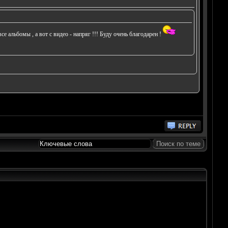
льбомы , а вот с видео - напряг !!! Буду очень благодарен !