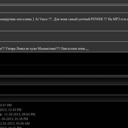
цертник или клипы } At Vance !!! Для меня самый улетный POWER !!! На МР3 есть все а
да!!! Гитара Ленка не хуже Мальмстина!!!! Они кстати земы ,,,
10:47 PM
2013, 12:43 PM
i
- 11-29-2013, 09:04 PM
1-30-2013, 01:38 PM
12-01-2013, 05:06 AM