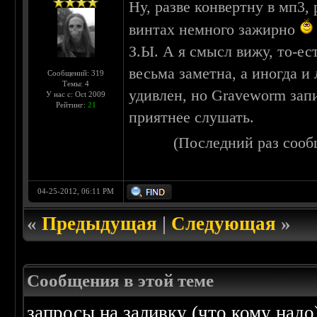
Ну, разве конвертну в мп3,
винтах немного зажирно
З.Ы. А я смысл вижу, то-ес
весьма заметна, а иногда и 
Сообщений: 319
Темы: 4
удивлен, но Graveworm зап
У нас с: Oct 2009
Рейтинг:
21
приятнее слушать.
(Последний раз сооб
04-25-2012, 06:11 PM
«
Предыдущая
|
Следующая
»
Сообщения в этой теме
запросы на заливку (что кому надо)/