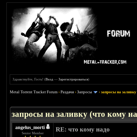
Здравствуйте, Гость! (
Вход
—
Зарегистрироваться
)
Metal Torrent Tracker Forum
›
Раздачи
›
Запросы
›
запросы на заливку 
: 3.45
запросы на заливку (что кому над
angelus_morti
RE: что кому надо
Senior Member