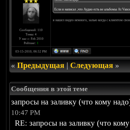
Если я написал ,что Аудио есть ве альбомы At Vance
я нашел видео немного, залью когда с клиентом сво
Сообщений: 110
Темы: 4
У нас с: Feb 2010
Рейтинг:
1
03-15-2010, 06:52 PM
«
Предыдущая
|
Следующая
»
Сообщения в этой теме
запросы на заливку (что кому надо)/
10:47 PM
RE: запросы на заливку (что кому н