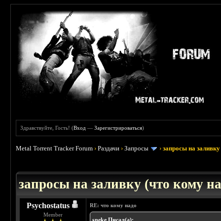
Здравствуйте, Гость! (
Вход
—
Зарегистрироваться
)
Metal Torrent Tracker Forum
›
Раздачи
›
Запросы
›
запросы на заливку 
: 3.45
запросы на заливку (что кому над
Psychostatus
RE: что кому надо
Member
sneke Писал(а):